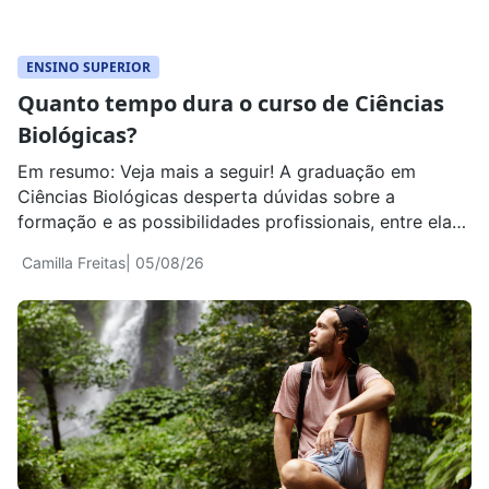
ENSINO SUPERIOR
Quanto tempo dura o curso de Ciências
Biológicas?
Em resumo: Veja mais a seguir! A graduação em
Ciências Biológicas desperta dúvidas sobre a
formação e as possibilidades profissionais, entre elas
quanto tempo dura Ciências Biológicas. Entender a
Camilla Freitas
| 05/08/26
duração do curso, como é a formação e quais
caminhos profissionais podem surgir ajuda a tomar
uma decisão mais consciente. Encontre bolsas de
estudo de até […]