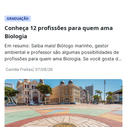
GRADUAÇÃO
Conheça 12 profissões para quem ama
Biologia
Em resumo: Saiba mais! Biólogo marinho, gestor
ambiental e professor são algumas possibilidades de
profissões para quem ama Biologia. Se você gosta de
estudar seres vivos, entender como os organismos
Camilla Freitas
| 07/08/26
funcionam, investigar doenças, observar animais e
plantas ou descobrir soluções para problemas
ambientais, existe mais de um caminho profissional
para transformar esse interesse em trabalho. […]