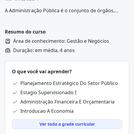
A Administração Pública é o conjunto de órgãos,
entidades e atividades que o Estado utiliza para
atender ao interesse público e executar as políticas
governamentais.
Resumo do curso
Área de conhecimento: Gestão e Negócios
Duração: em média, 4 anos
O que você vai aprender?
Planejamento Estratégico Do Setor Público
Estagio Supervisionado I
Administração Financeira E Orçamentaria
Introducao A Economia
Ver toda a grade curricular