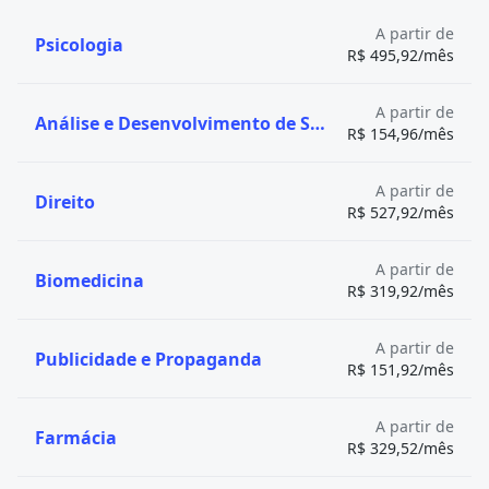
Essa divisão tem como objetivo organizar e
A partir de
Psicologia
descentralizar as funções do Estado, tornando a
R$ 495,92/mês
gestão pública mais eficiente.
Veja bolsas de estudo para o curso de Administração
A partir de
Pública
Análise e Desenvolvimento de Sistemas
R$ 154,96/mês
A partir de
Direito
R$ 527,92/mês
A partir de
Biomedicina
R$ 319,92/mês
A partir de
Publicidade e Propaganda
R$ 151,92/mês
A partir de
Farmácia
R$ 329,52/mês