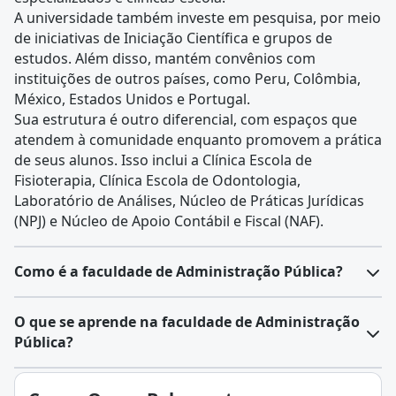
A universidade também investe em pesquisa, por meio
de iniciativas de Iniciação Científica e grupos de
estudos. Além disso, mantém convênios com
instituições de outros países, como Peru, Colômbia,
México, Estados Unidos e Portugal.
Sua estrutura é outro diferencial, com espaços que
atendem à comunidade enquanto promovem a prática
de seus alunos. Isso inclui a Clínica Escola de
Fisioterapia, Clínica Escola de Odontologia,
Laboratório de Análises, Núcleo de Práticas Jurídicas
(NPJ) e Núcleo de Apoio Contábil e Fiscal (NAF).
Como é a faculdade de Administração Pública?
O curso de Administração Pública tem o objetivo de
O que se aprende na faculdade de Administração
formar profissionais capacitados para atuar no
Pública?
gerenciamento de recursos públicos e na execução de
políticas públicas
.
A Administração Pública é o conjunto de órgãos,