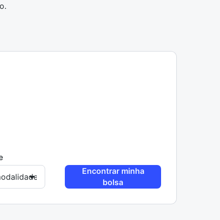
so
.
e
Encontrar minha
bolsa