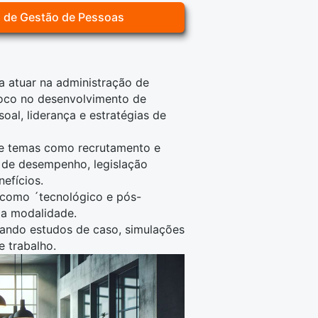
o de Gestão de Pessoas
a atuar na administração de
oco no desenvolvimento de
al, liderança e estratégias de
re temas como recrutamento e
ão de desempenho,
legislação
nefícios.
 como ´
tecnológico
e
pós-
 a modalidade.
izando estudos de caso, simulações
e trabalho.