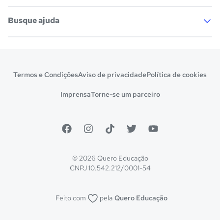
Profissões
Pós-graduação
Busque ajuda
Notas de corte
Enem
Cursos técnicos
Escolas
Manual do Enem
Sisu
Sobre o Quero Bolsa
Primeiros passos
Prouni
Fies
Termos e Condições
Aviso de privacidade
Política de cookies
Benefícios
Atendimento
Pronatec
Sisutec
Imprensa
Torne-se um parceiro
Vs Mais Estudo/Neora
Educa Brasil
Encceja
© 2026 Quero Educação
CNPJ 10.542.212/0001-54
Feito com
pela
Quero Educação