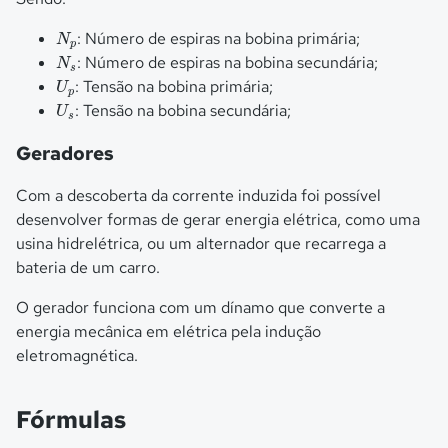
N
p
: Número de espiras na bobina primária;
N
p
N
s
: Número de espiras na bobina secundária;
N
s
U
p
: Tensão na bobina primária;
U
p
U
s
: Tensão na bobina secundária;
U
s
Geradores
Com a descoberta da corrente induzida foi possível
desenvolver formas de gerar energia elétrica, como uma
usina hidrelétrica, ou um alternador que recarrega a
bateria de um carro.
O gerador funciona com um dínamo que converte a
energia mecânica em elétrica pela indução
eletromagnética.
Fórmulas