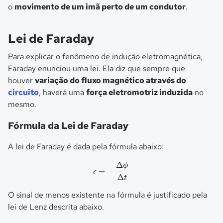
o
movimento de um imã perto de um condutor
.
Lei de Faraday
Para explicar o fenômeno de indução eletromagnética,
Faraday enunciou uma lei. Ela diz que sempre que
houver
variação do fluxo magnético através do
circuito
, haverá uma
força eletromotriz induzida
no
mesmo.
Fórmula da Lei de Faraday
A lei de Faraday é dada pela fórmula abaixo:
ϵ
=
−
Δ
ϕ
Δ
t
Δ
ϕ
=
−
ϵ
Δ
t
O sinal de menos existente na fórmula é justificado pela
lei de Lenz descrita abaixo.