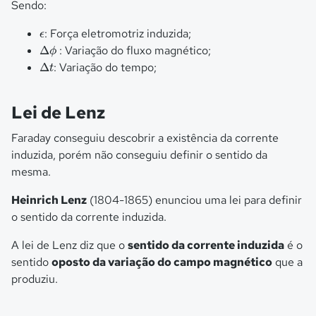
Sendo:
ϵ
: Força eletromotriz induzida;
ϵ
Δ
ϕ
Δ
: Variação do fluxo magnético;
ϕ
Δ
t
Δ
: Variação do tempo;
t
Lei de Lenz
Faraday conseguiu descobrir a existência da corrente
induzida, porém não conseguiu definir o sentido da
mesma.
Heinrich Lenz
(1804-1865) enunciou uma lei para definir
o sentido da corrente induzida.
A lei de Lenz diz que o
sentido da corrente induzida
é o
sentido
oposto da variação do campo magnético
que a
produziu.