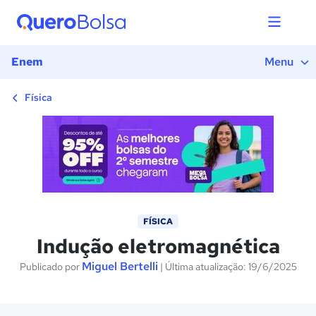
1) Introdução
2) História
3) Experiência de Faraday
Enem
Menu
4) Lei de Faraday
5) Lei de Lenz
Física
6) Exemplos de aplicação
7) Fórmulas
8) Exercícios
FÍSICA
Indução eletromagnética
Miguel Bertelli
Publicado por
| Última atualização: 19/6/2025