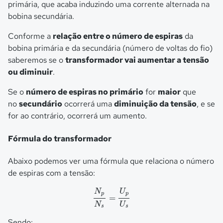
primária, que acaba induzindo uma corrente alternada na
bobina secundária.
Conforme a
relação entre o número de espiras
da
bobina primária e da secundária (número de voltas do fio)
saberemos se o
transformador vai aumentar a tensão
ou diminuir
.
Se o
número de espiras no primário
for
maior
que
no
secundário
ocorrerá uma
diminuição da tensão
, e se
for ao contrário, ocorrerá um aumento.
Fórmula do transformador
Abaixo podemos ver uma fórmula que relaciona o número
de espiras com a tensão:
N
p
N
s
=
U
p
U
s
N
U
p
p
=
N
U
s
s
Sendo: