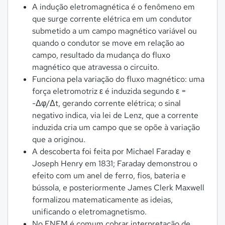
A indução eletromagnética é o fenômeno em
que surge corrente elétrica em um condutor
submetido a um campo magnético variável ou
quando o condutor se move em relação ao
campo, resultado da mudança do fluxo
magnético que atravessa o circuito.
Funciona pela variação do fluxo magnético: uma
força eletromotriz ε é induzida segundo ε =
-Δφ/Δt, gerando corrente elétrica; o sinal
negativo indica, via lei de Lenz, que a corrente
induzida cria um campo que se opõe à variação
que a originou.
A descoberta foi feita por Michael Faraday e
Joseph Henry em 1831; Faraday demonstrou o
efeito com um anel de ferro, fios, bateria e
bússola, e posteriormente James Clerk Maxwell
formalizou matematicamente as ideias,
unificando o eletromagnetismo.
No ENEM é comum cobrar interpretação de