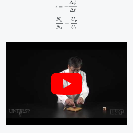
ϵ
=
−
Δ
ϕ
Δ
t
Δ
ϕ
=
−
ϵ
Δ
t
N
p
N
s
=
U
p
U
s
N
U
p
p
=
N
U
s
s