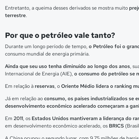
Entretanto, a queima desses derivados se mostra muito
prej
terrestre
.
Por que o petróleo vale tanto?
Durante um longo período de tempo,
o Petróleo foi o gran
consumo mundial de energia primária.
Ainda que seu uso tenha diminuído ao longo dos anos
, s
Internacional de Energia (AIE),
o consumo do petróleo se m
Em relação à
reservas
, o
Oriente Médio lidera o ranking m
Já em relação ao
consumo, os países industrializados se e
desenvolvimento econômico acelerado começaram a ganh
Em
2011
, os
Estados Unidos mantiveram a liderança do ra
em desenvolvimento econômico acelerado, os
BRICS
(Brasil
A China ocupou o segundo lugar, com 9,75 milhões de barris p