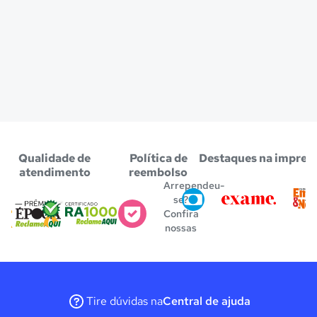
Qualidade de
Política de
Destaques na impren
atendimento
reembolso
Arrependeu-
se?
Confira
nossas
regras
Tire dúvidas na
Central de ajuda