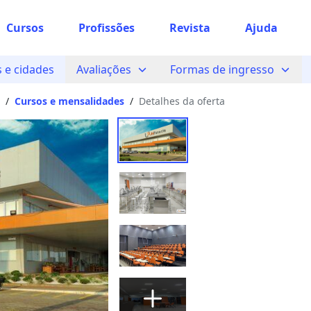
Cursos
Profissões
Escolher unidade
Revista
Ajuda
e unidade
 e cidades
Avaliações
Formas de ingresso
dar?
/
Cursos e mensalidades
/
Detalhes da oferta
das à partir de São Paulo, SP.
 encontramos nenhuma unidade
gitou corretamente, ou experimente buscar por outras unid