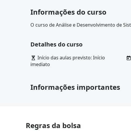
Informações do curso
O curso de Análise e Desenvolvimento de Sis
desenvolver, analisar, projetar, implementar 
diversos setores de atividades. Ao final do cu
Detalhes do curso
de sistemas informatizados. No mercado de 
informação pode atuar em empresas do seto
Início das aulas previsto: Início
Tecnologia de Informação (TI) e de telecomu
imediato
profissional se mantenha atualizado sobre a
ambientes operacionais.
Informações importantes
Regras da bolsa