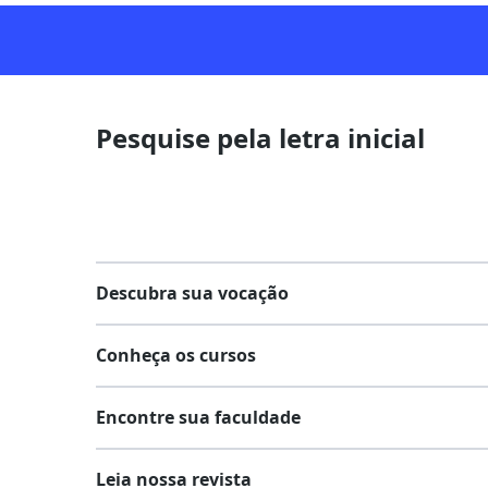
Pesquise pela letra inicial
Descubra sua vocação
Conheça os cursos
Teste vocacional
Encontre sua faculdade
Lista de profissões
Lista de cursos
Salários na sua região
Leia nossa revista
Cursos de graduação