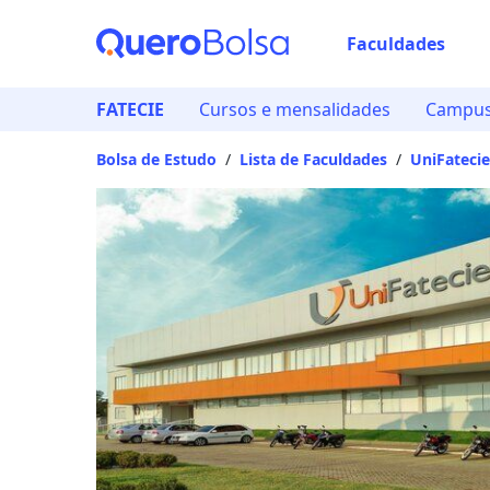
Faculdades
Escolha d
FATECIE
Cursos e mensalidades
Campus
Onde quer estu
Bolsa de Estudo
/
Lista de Faculdades
/
UniFatecie
Distâncias calcula
Ops! Não
Verifique se di