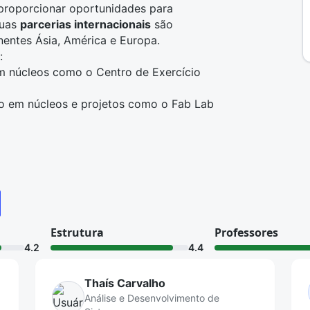
proporcionar oportunidades para
suas
parcerias internacionais
são
nentes Ásia, América e Europa.
:
m núcleos como o Centro de Exercício
o em núcleos e projetos como o Fab Lab
des, imersão no mercado, serviço de
rogramas que apoiam estudo, trabalho
Estrutura
Professores
4.2
4.4
Thaís Carvalho
Análise e Desenvolvimento de