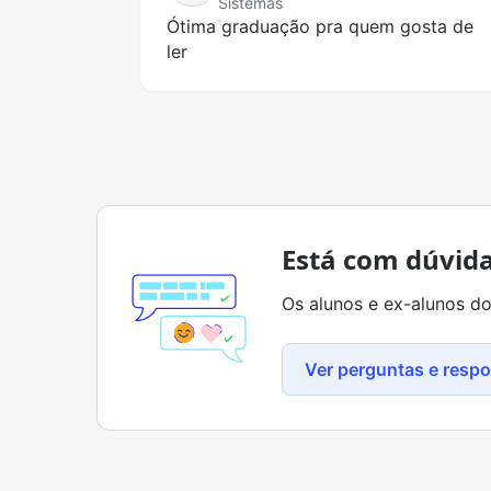
Sistemas
Ótima graduação pra quem gosta de
ler
Está com dúvid
Os alunos e ex-alunos do
Ver perguntas e resp