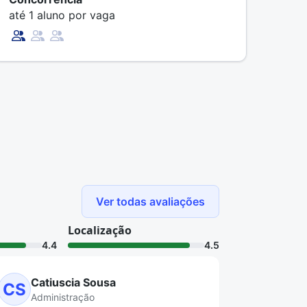
até 1 aluno por vaga
Ver todas avaliações
Localização
4.4
4.5
Catiuscia Sousa
CS
Administração