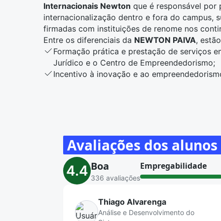
Internacionais Newton
que é responsável por 
internacionalização dentro e fora do campus, 
firmadas com instituições de renome nos conti
Entre os diferenciais da
NEWTON PAIVA
, estão
Formação prática e prestação de serviços e
Jurídico e o Centro de Empreendedorismo;
Incentivo à inovação e ao empreendedorism
Newton, o Smart Campus e o Studio N;
Newton Carreiras: plataforma de oportunida
coaching, parcerias com empresas;
Departamento de Relações Internacionais: p
ou ações sociais no exterior.
Avaliações dos alunos
Boa
Empregabilidade
4.4
336 avaliações
Thiago Alvarenga
Análise e Desenvolvimento do