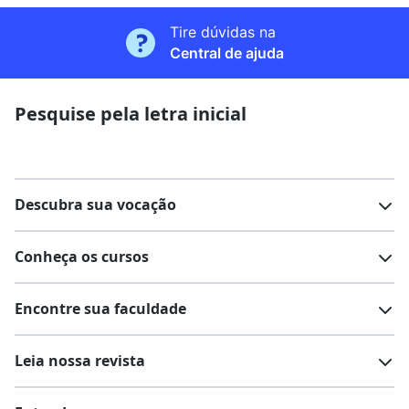
Tire dúvidas na
Central de ajuda
Pesquise pela letra inicial
Descubra sua vocação
Conheça os cursos
Teste vocacional
Lista de profissões
Encontre sua faculdade
Salários na sua região
Lista de cursos
Cursos de graduação
Leia nossa revista
Cursos de pós-graduação
Cursos livres
Lista de faculdades
Faculdades na sua cidade