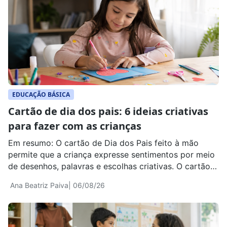
dominar habilidades essenciais da disciplina. Para
muitas famílias, esses dados levantam uma […]
EDUCAÇÃO BÁSICA
Cartão de dia dos pais: 6 ideias criativas
para fazer com as crianças
Em resumo: O cartão de Dia dos Pais feito à mão
permite que a criança expresse sentimentos por meio
de desenhos, palavras e escolhas criativas. O cartão
acompanha um presente, mas também registra a
Ana Beatriz Paiva
| 06/08/26
forma como a criança percebe e valoriza a pessoa
homenageada. A atividade também pode envolver
diferentes configurações familiares. O cartão pode
[…]