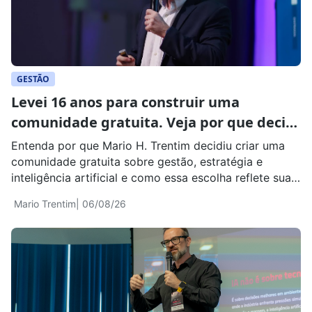
GESTÃO
Levei 16 anos para construir uma
comunidade gratuita. Veja por que decidi
abrir esse conhecimento
Entenda por que Mario H. Trentim decidiu criar uma
comunidade gratuita sobre gestão, estratégia e
inteligência artificial e como essa escolha reflete sua
visão sobre conhecimento, aprendizado e
Mario Trentim
| 06/08/26
desenvolvimento profissional.