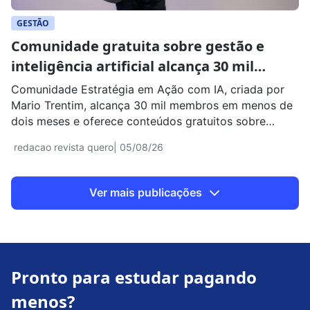
GESTÃO
Comunidade gratuita sobre gestão e
inteligência artificial alcança 30 mil
membros em menos de dois meses; saiba
Comunidade Estratégia em Ação com IA, criada por
como participar
Mario Trentim, alcança 30 mil membros em menos de
dois meses e oferece conteúdos gratuitos sobre
gestão, estratégia e inteligência artificial.
redacao revista quero
| 05/08/26
Ver mais publicações
Pronto para estudar pagando
menos?