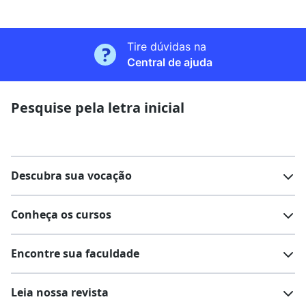
Tire dúvidas na
Central de ajuda
Pesquise pela letra inicial
Descubra sua vocação
Conheça os cursos
Teste vocacional
Lista de profissões
Encontre sua faculdade
Salários na sua região
Lista de cursos
Cursos de graduação
Leia nossa revista
Cursos de pós-graduação
Cursos livres