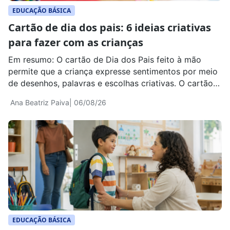
EDUCAÇÃO BÁSICA
Cartão de dia dos pais: 6 ideias criativas
para fazer com as crianças
Em resumo: O cartão de Dia dos Pais feito à mão
permite que a criança expresse sentimentos por meio
de desenhos, palavras e escolhas criativas. O cartão
acompanha um presente, mas também registra a
Ana Beatriz Paiva
| 06/08/26
forma como a criança percebe e valoriza a pessoa
homenageada. A atividade também pode envolver
diferentes configurações familiares. O cartão pode
[…]
EDUCAÇÃO BÁSICA