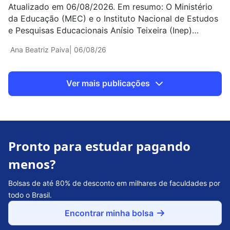
Atualizado em 06/08/2026. Em resumo: O Ministério
da Educação (MEC) e o Instituto Nacional de Estudos
e Pesquisas Educacionais Anísio Teixeira (Inep)
divulgaram, na quarta-feira (5), os resultados do
Ana Beatriz Paiva
| 06/08/26
Índice de Desenvolvimento da Educação Básica (Ideb)
2025. Os dados mostram que o Brasil avançou nos
anos iniciais e finais do Ensino Fundamental e no
Ver mais publicações
Ensino […]
Pronto para estudar pagando
menos?
Bolsas de até 80% de desconto em milhares de faculdades por
todo o Brasil.
Encontrar minha bolsa