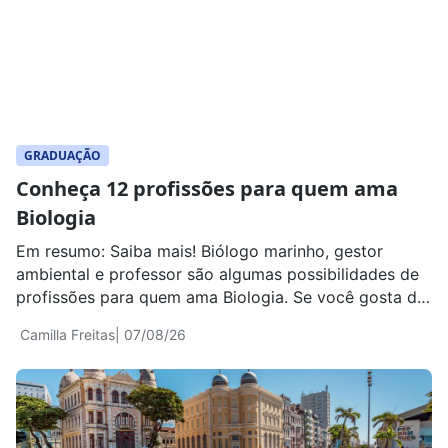
GRADUAÇÃO
Conheça 12 profissões para quem ama
Biologia
Em resumo: Saiba mais! Biólogo marinho, gestor
ambiental e professor são algumas possibilidades de
profissões para quem ama Biologia. Se você gosta de
estudar seres vivos, entender como os organismos
Camilla Freitas
| 07/08/26
funcionam, investigar doenças, observar animais e
plantas ou descobrir soluções para problemas
ambientais, existe mais de um caminho profissional
para transformar esse interesse em trabalho. […]