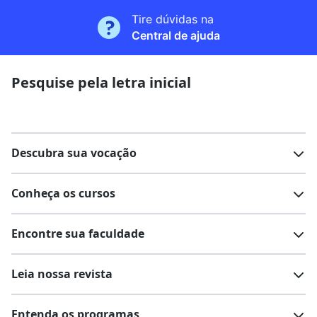
Tire dúvidas na
Central de ajuda
Pesquise pela letra inicial
Descubra sua vocação
Conheça os cursos
Teste vocacional
Lista de profissões
Encontre sua faculdade
Salários na sua região
Lista de cursos
Cursos de graduação
Leia nossa revista
Cursos de pós-graduação
Cursos livres
Lista de faculdades
Faculdades na sua cidade
Entenda os programas