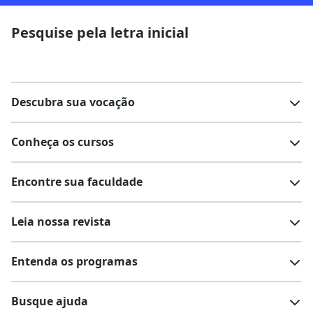
Pesquise pela letra inicial
Descubra sua vocação
Conheça os cursos
Teste vocacional
Lista de profissões
Encontre sua faculdade
Salários na sua região
Lista de cursos
Cursos de graduação
Leia nossa revista
Cursos de pós-graduação
Cursos livres
Lista de faculdades
Faculdades na sua cidade
Entenda os programas
Cursos técnicos
Cursos a distância (EaD)
Comunidade Quero
Vestibular e Enem
Dicas e curiosidades
Escolas
Cursos gratuitos
Busque ajuda
Profissões
Pós-graduação