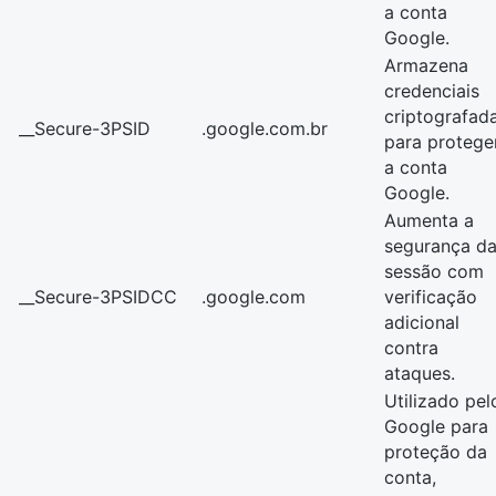
a conta
Google.
Armazena
credenciais
criptografad
__Secure-3PSID
.google.com.br
para protege
a conta
Google.
Aumenta a
segurança d
sessão com
__Secure-3PSIDCC
.google.com
verificação
adicional
contra
ataques.
Utilizado pel
Google para
proteção da
conta,