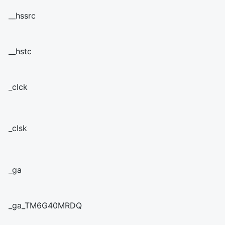
__hssrc
__hstc
_clck
_clsk
_ga
_ga_TM6G40MRDQ