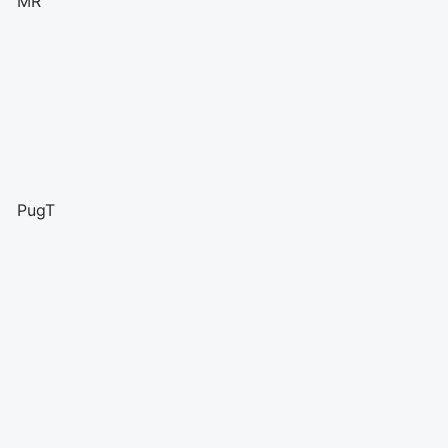
MR
PugT