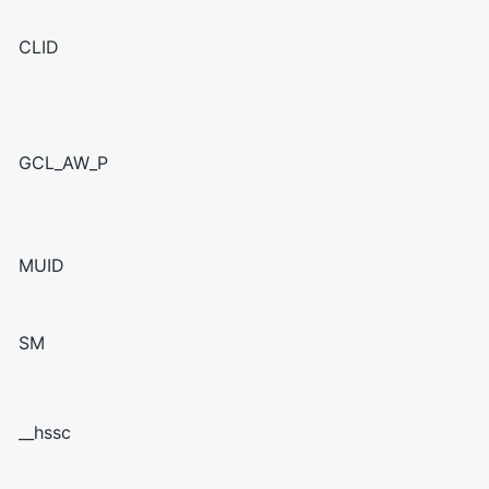
CLID
GCL_AW_P
MUID
SM
__hssc