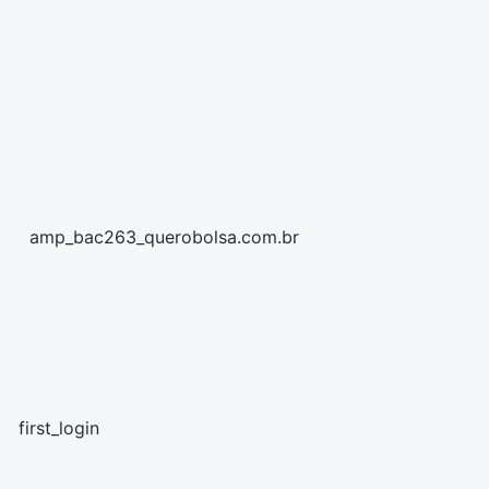
amp_bac263_querobolsa.com.br
first_login