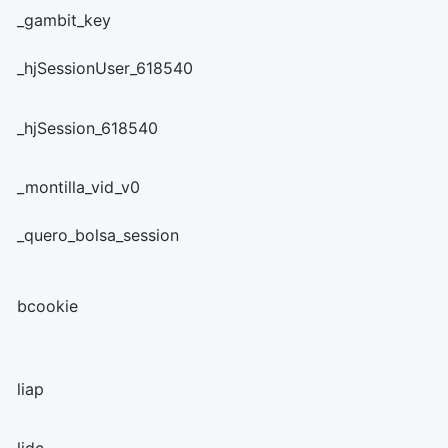
_gambit_key
_hjSessionUser_618540
_hjSession_618540
_montilla_vid_v0
_quero_bolsa_session
bcookie
liap