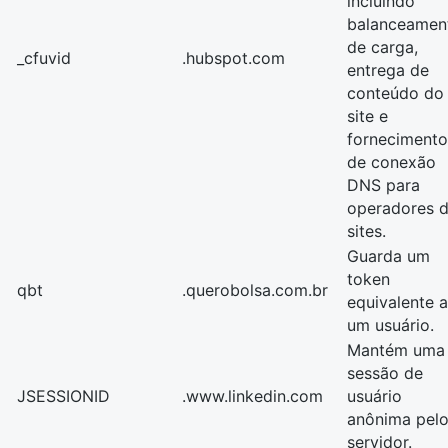
incluindo
balanceamen
de carga,
_cfuvid
.hubspot.com
entrega de
conteúdo do
site e
fornecimento
de conexão
DNS para
operadores 
sites.
Guarda um
token
qbt
.querobolsa.com.br
equivalente a
um usuário.
Mantém uma
sessão de
JSESSIONID
.www.linkedin.com
usuário
anônima pel
servidor.