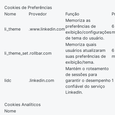
Cookies de Preferências
Nome
Provedor
Função
P
Memoriza as
preferências de
6
li_theme
.www.linkedin.com
exibição/configurações
m
de tema do usuário.
Memoriza quais
usuários atualizaram
6
li_theme_set
.rollbar.com
suas preferências de
m
exibição/tema.
Mantém o roteamento
de sessões para
lidc
.linkedin.com
garantir o desempenho
1
confiável do serviço
LinkedIn.
Cookies Analíticos
Nome