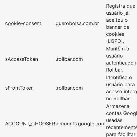
Registra que
usuário já
aceitou o
cookie-consent
querobolsa.com.br
banner de
cookies
(LGPD).
Mantém o
usuário
sAccessToken
.rollbar.com
autenticado 
Rollbar.
Identifica o
usuário para
sFrontToken
.rollbar.com
acesso inter
no Rollbar.
Armazena
contas Goog
usadas
ACCOUNT_CHOOSER
accounts.google.com
recentement
para facilitar