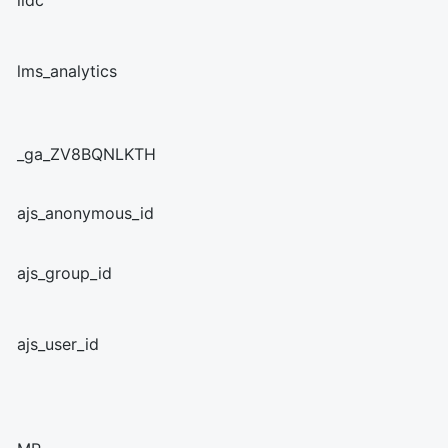
lidc
lms_analytics
_ga_ZV8BQNLKTH
ajs_anonymous_id
ajs_group_id
ajs_user_id