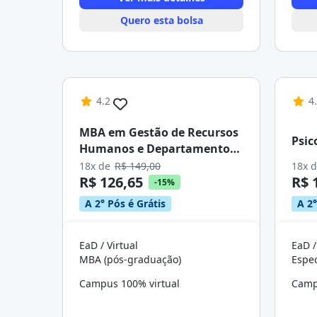
Quero esta bolsa
4.2
4
MBA em Gestão de Recursos
Psic
Humanos e Departamento
Pessoal
18x de
R$ 149,00
18x 
R$ 126,65
R$ 
-15%
A 2° Pós é Grátis
A 2°
EaD / Virtual
EaD /
MBA (pós-graduação)
Campus 100% virtual
Camp