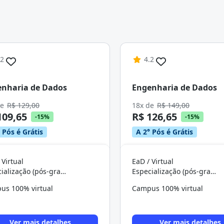
Continuar
.2
4.2
nharia de Dados
Engenharia de Dados
de
R$ 129,00
18x de
R$ 149,00
109,65
R$ 126,65
-15%
-15%
 Pós é Grátis
A 2° Pós é Grátis
 Virtual
EaD / Virtual
Especialização (pós-graduação)
Especialização (pós-graduação)
us 100% virtual
Campus 100% virtual
Ver mais detalhes
Ver mais detalhes