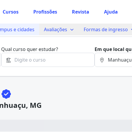
Cursos
Profissões
Revista
Ajuda
 sabe o que você quer estudar?
mpus e cidades
Avaliações
Formas de ingresso
os te guiar no caminho ideal para seus estudos
ra
/
Cursos e mensalidades
Qual curso quer estudar?
Em que local qu
Sim, já sei
a
Ainda não sei
anhuaçu, MG