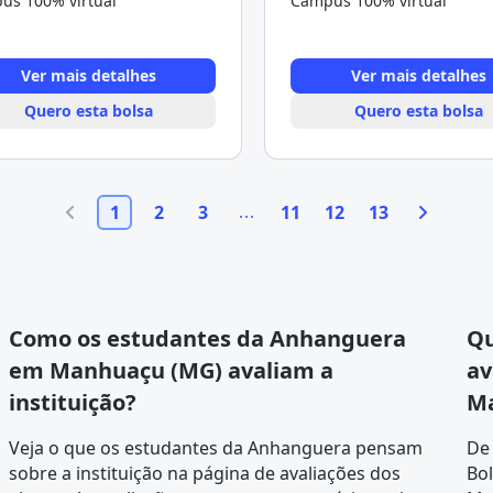
us 100% virtual
Campus 100% virtual
Ver mais detalhes
Ver mais detalhes
Quero esta bolsa
Quero esta bolsa
1
2
3
11
12
13
Como os estudantes da Anhanguera
Qu
em Manhuaçu (MG) avaliam a
av
instituição?
Ma
Veja o que os estudantes da Anhanguera pensam
De
sobre a instituição na página de
avaliações dos
Bo