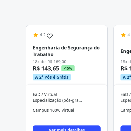
4.2
4
Engenharia de Segurança do
Enge
Trabalho
18x de
R$ 169,00
18x 
R$ 143,65
R$ 
-15%
A 2° Pós é Grátis
A 2°
EaD / Virtual
EaD /
Especialização (pós-graduação)
Campus 100% virtual
Camp
Ver mais detalhes