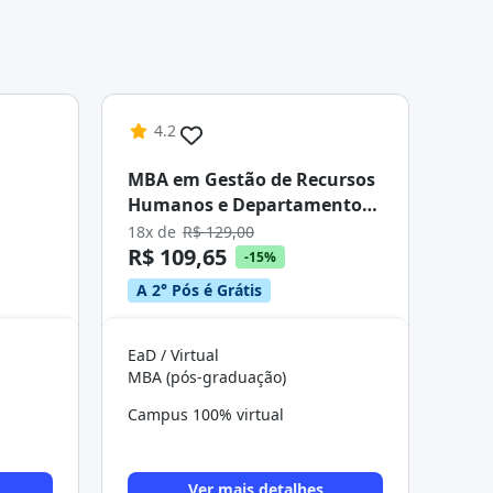
4.2
MBA em Gestão de Recursos
Humanos e Departamento
Pessoal
18x de
R$ 129,00
R$ 109,65
-15%
A 2° Pós é Grátis
EaD / Virtual
MBA (pós-graduação)
Campus 100% virtual
Ver mais detalhes