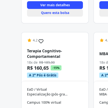
Ver mais detalhes
Quero esta bolsa
4.2
4
Terapia Cognitivo-
MBA 
Comportamental
18x de
R$ 189,00
18x 
R$ 160,65
R$ 
-15%
A 2° Pós é Grátis
A 2°
EaD / Virtual
EaD /
Especialização (pós-graduação)
MBA 
Campus 100% virtual
Camp