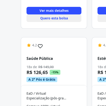
Ver mais detalhes
Quero esta bolsa
4.2
4
Saúde Pública
Esté
18x de
R$ 149,00
18x 
R$ 126,65
R$ 
-15%
A 2° Pós é Grátis
A 2°
EaD / Virtual
EaD /
Especialização (pós-graduação)