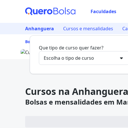
Faculdades
Já
Anhanguera
Cursos e mensalidades
Ca
Vam
Bolsa de Estudo
/
Lista de Faculdades
/
Anhangue
Que tipo de curso quer fazer?
Cursos na Anhanguer
Bolsas e mensalidades em M