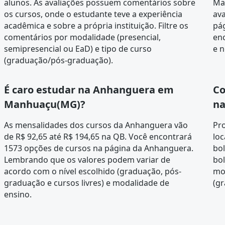
alunos
. As avaliações possuem comentários sobre
Man
os cursos, onde o estudante teve a experiência
ava
acadêmica e sobre a própria instituição. Filtre os
pá
comentários por modalidade (presencial,
en
semipresencial ou EaD) e tipo de curso
e n
(graduação/pós-graduação).
É caro estudar na Anhanguera em
Co
Manhuaçu(MG)?
na
As mensalidades dos cursos da Anhanguera vão
Pr
de R$ 92,65 até R$ 194,65 na QB. Você encontrará
loc
1573 opções de cursos na página da
Anhanguera
.
bol
Lembrando que os valores podem variar de
bol
acordo com o nível escolhido (graduação, pós-
mo
graduação e cursos livres) e modalidade de
(gr
ensino.