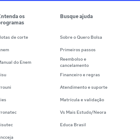
Entenda os
Busque ajuda
programas
otas de corte
Sobre o Quero Bolsa
Enem
Primeiros passos
Reembolso e
anual do Enem
cancelamento
isu
Financeiro e regras
rouni
Atendimento e suporte
ies
Matrícula e validação
ronatec
Vs Mais Estudo/Neora
isutec
Educa Brasil
ncceja