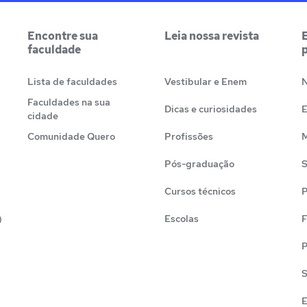
Encontre sua
Leia nossa revista
faculdade
Lista de faculdades
Vestibular e Enem
N
Faculdades na sua
Dicas e curiosidades
cidade
Comunidade Quero
Profissões
M
Pós-graduação
S
Cursos técnicos
P
)
Escolas
F
P
S
E