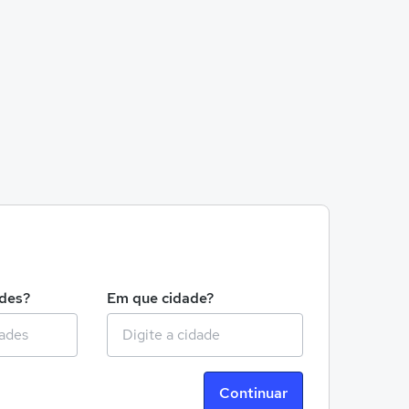
!
ades?
Em que cidade?
Continuar