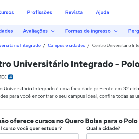
Cursos
Profissões
Revista
Ajuda
dades
Avaliações
Formas de ingresso
Perg
versitário Integrado
Campus e cidades
Centro Universitário In
ro Universitário Integrado - Pol
MEC
4
 Universitário Integrado é uma faculdade presente em 32 cida
des para você encontrar o seu campus ideal, confira todas as u
não oferece cursos no Quero Bolsa para o Pol
l curso você quer estudar?
Qual a cidade?