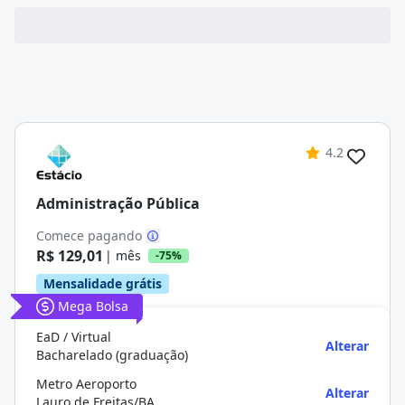
4.2
Administração Pública
Comece pagando
R$ 129,01
| mês
-75%
Mensalidade grátis
Mega Bolsa
EaD / Virtual
Alterar
Bacharelado (graduação)
Metro Aeroporto
Alterar
Lauro de Freitas/BA