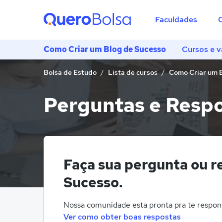
Faculdades
Como Criar um Blog de Sucesso
Cursos e v
Bolsa de Estudo
Lista de cursos
Como Criar um 
Perguntas e Respo
Faça sua pergunta ou r
Sucesso.
Nossa comunidade esta pronta pra te respon
Ver como obter boas respostas