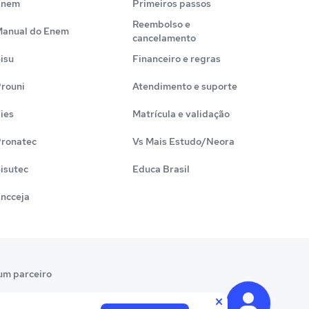
Enem
Primeiros passos
Reembolso e
anual do Enem
cancelamento
isu
Financeiro e regras
rouni
Atendimento e suporte
ies
Matrícula e validação
ronatec
Vs Mais Estudo/Neora
isutec
Educa Brasil
ncceja
um parceiro
×