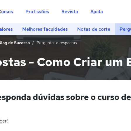
Cursos
Profissões
Revista
Ajuda
alores
Melhores faculdades
Notas de corte
Perg
Blog de Sucesso
Perguntas e respostas
stas - Como Criar um 
esponda dúvidas sobre o curso d
der!