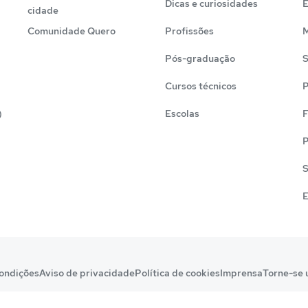
Dicas e curiosidades
cidade
Comunidade Quero
Profissões
M
Pós-graduação
S
Cursos técnicos
P
)
Escolas
F
P
S
E
ondições
Aviso de privacidade
Política de cookies
Imprensa
Torne-se 