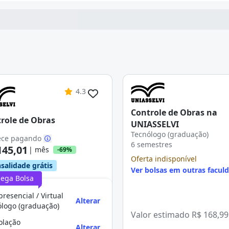
4.3
Controle de Obras na
role de Obras
UNIASSELVI
Tecnólogo (graduação)
ce pagando
6 semestres
145,01
| mês
-69%
Oferta indisponível
salidade grátis
Ver bolsas em outras facul
ega Bolsa
resencial / Virtual
Alterar
ólogo (graduação)
Valor estimado
R$ 168,99
olação
Alterar