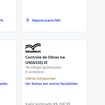
PA
Nepomuceno/MG
Controle de Obras na
UNIASSELVI
Tecnólogo (graduação)
6 semestres
Oferta indisponível
dades
Ver bolsas em outras faculdades
Valor estimado
R$ 168,99