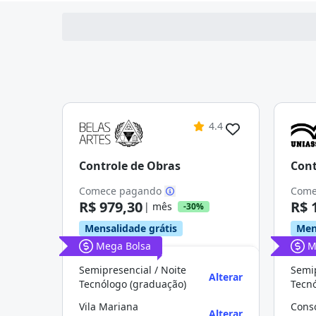
4.4
Controle de Obras
Cont
Comece pagando
Come
R$ 979,30
R$ 
| mês
-30%
Mensalidade grátis
Men
Mega Bolsa
M
Semipresencial / Noite
Semip
Alterar
Tecnólogo (graduação)
Tecn
Vila Mariana
Cons
Alterar