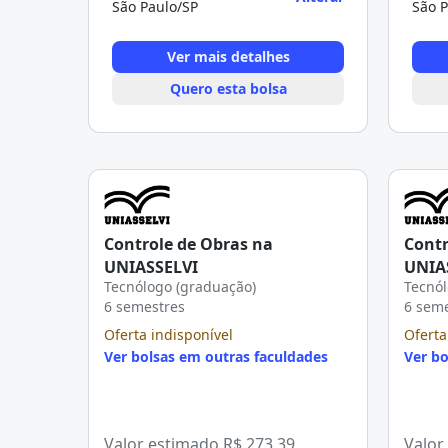
São Paulo/SP
São P
Ver mais detalhes
Quero esta bolsa
Controle de Obras na
Contr
UNIASSELVI
UNIA
Tecnólogo (graduação)
Tecnól
6 semestres
6 sem
Oferta indisponível
Oferta
Ver bolsas em outras faculdades
Ver bo
Valor estimado
R$ 273,39
Valor