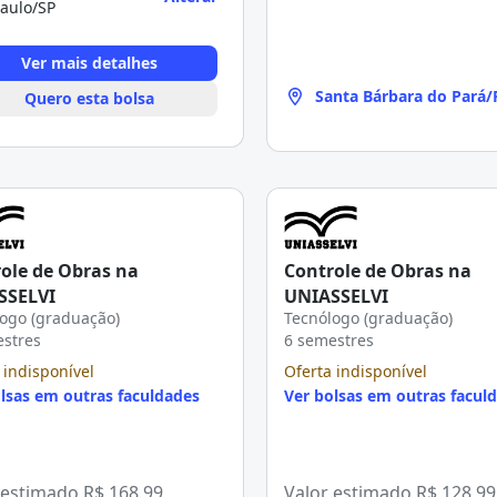
aulo/SP
Ver mais detalhes
Santa Bárbara do Pará/
Quero esta bolsa
ole de Obras na
Controle de Obras na
SSELVI
UNIASSELVI
ogo (graduação)
Tecnólogo (graduação)
estres
6 semestres
 indisponível
Oferta indisponível
lsas em outras faculdades
Ver bolsas em outras facul
 estimado
R$ 168,99
Valor estimado
R$ 128,99