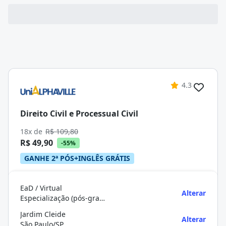
4.3
Direito Civil e Processual Civil
18x de
R$ 109,80
R$ 49,90
-55%
GANHE 2ª PÓS+INGLÊS GRÁTIS
EaD / Virtual
Alterar
Especialização (pós-graduação)
Jardim Cleide
Alterar
São Paulo/SP