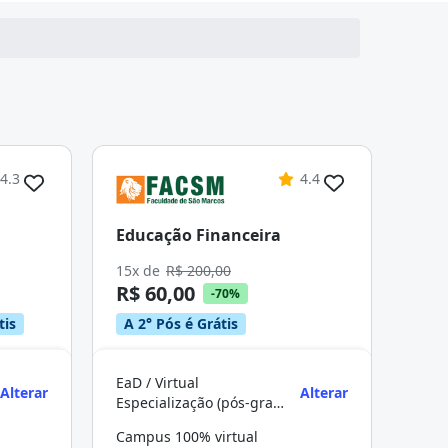
4.3
4.4
Educação Financeira
15x de
R$ 200,00
R$ 60,00
-70%
tis
A 2° Pós é Grátis
EaD / Virtual
Alterar
Alterar
Especialização (pós-graduação)
Campus 100% virtual