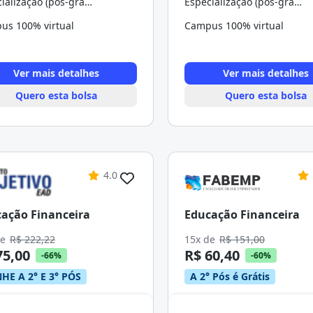
Especialização (pós-graduação)
Especialização (pós-graduação)
us 100% virtual
Campus 100% virtual
Ver mais detalhes
Ver mais detalhes
Quero esta bolsa
Quero esta bolsa
4.0
ação Financeira
Educação Financeira
de
R$ 222,22
15x de
R$ 151,00
75,00
R$ 60,40
-66%
-60%
HE A 2° E 3° PÓS
A 2° Pós é Grátis