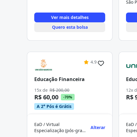
São P
Ver mais detalhes
Quero esta bolsa
4.9
Educação Financeira
Educ
15x de
R$ 200,00
12x 
R$ 60,00
R$ 
-70%
A 2° Pós é Grátis
EaD / Virtual
EaD /
Alterar
Especialização (pós-graduação)