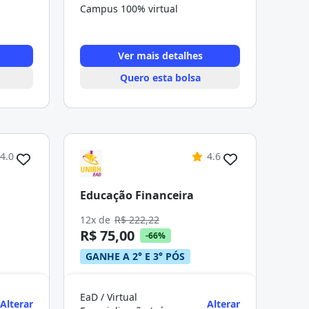
Campus 100% virtual
Ver mais detalhes
Quero esta bolsa
4.0
4.6
Educação Financeira
12x de
R$ 222,22
R$ 75,00
-66%
GANHE A 2° E 3° PÓS
EaD / Virtual
Alterar
Alterar