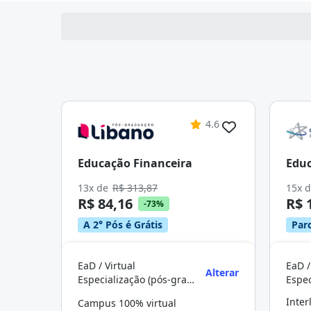
4.6
Educação Financeira
Educ
13x de
R$ 313,87
15x 
R$ 84,16
R$ 
-73%
A 2° Pós é Grátis
Parc
EaD / Virtual
EaD /
Alterar
Especialização (pós-graduação)
Campus 100% virtual