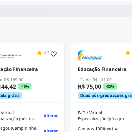
4.2
ação Financeira
Educação Financeira
de
R$ 169,90
12x de
R$ 111,00
144,42
R$ 75,00
-15%
-32%
ela grátis
Duas pós-graduações grá
 Virtual
EaD / Virtual
Alterar
Especialização (pós-graduação)
Especialização (pós-graduação)
Interlagos (Campininha) (Braz Cubas)
Campus 100% virtual
Alterar