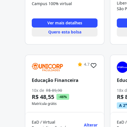
Libe
Campus 100% virtual
São P
Ver mais detalhes
Quero esta bolsa
4.7
Educação Financeira
Educ
10x de
R$ 89,90
18x 
R$ 48,55
R$ 
-46%
Matrícula grátis
A 2°
EaD / Virtual
EaD /
Alterar