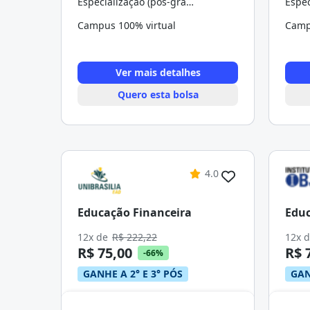
Especialização (pós-graduação)
Campus 100% virtual
Camp
Ver mais detalhes
Quero esta bolsa
4.0
Educação Financeira
Educ
12x de
R$ 222,22
12x 
R$ 75,00
R$ 
-66%
GANHE A 2° E 3° PÓS
GAN