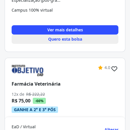
Especialização (pós-graduação)
Campus 100% virtual
Ver mais detalhes
Quero esta bolsa
4.0
Farmácia Veterinária
12x de
R$ 222,22
R$ 75,00
-66%
GANHE A 2° E 3° PÓS
EaD / Virtual
Alterar