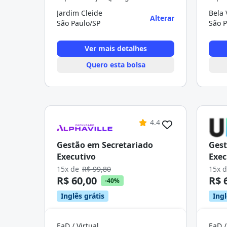
Jardim Cleide
Bela 
Alterar
São Paulo/SP
São P
Ver mais detalhes
Quero esta bolsa
4.4
Gestão em Secretariado
Gest
Executivo
Exec
15x de
R$ 99,80
15x 
R$ 60,00
R$ 
-40%
Inglês grátis
Ingl
EaD / Virtual
EaD /