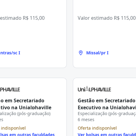
 estimado
R$ 115,00
Valor estimado
R$ 115,00
ntras/sc I
Missal/pr I
o em Secretariado
Gestão em Secretariado
tivo na Unialphaville
Executivo na Unialphavi
alização (pós-graduação)
Especialização (pós-graduaç
es
6 meses
 indisponível
Oferta indisponível
lsas em outras faculdades
Ver bolsas em outras facul