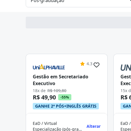
4.3
Gestão em Secretariado
Gest
Executivo
Exec
18x de
R$ 109,80
15x 
R$ 49,90
R$ 
-55%
GANHE 2ª PÓS+INGLÊS GRÁTIS
GAN
EaD / Virtual
EaD /
Alterar
Especialização (pós-graduação)