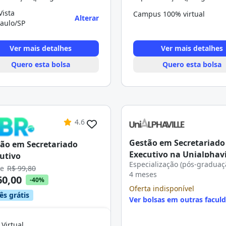
Vista
Campus 100% virtual
Alterar
aulo/SP
Ver mais detalhes
Ver mais detalhes
Quero esta bolsa
Quero esta bolsa
4.6
Gestão em Secretariado
ão em Secretariado
Executivo na Unialphavi
utivo
Especialização (pós-graduaç
de
R$ 99,80
4 meses
60,00
-40%
Oferta indisponível
ês grátis
Ver bolsas em outras facul
 Virtual