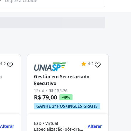
4.2
4.2
o
Gestão em Secretariado
Executivo
15x de
R$ 155,76
R$ 79,00
-49%
GANHE 2ª PÓS+INGLÊS GRÁTIS
EaD / Virtual
Alterar
Alterar
Especialização (pós-graduação)