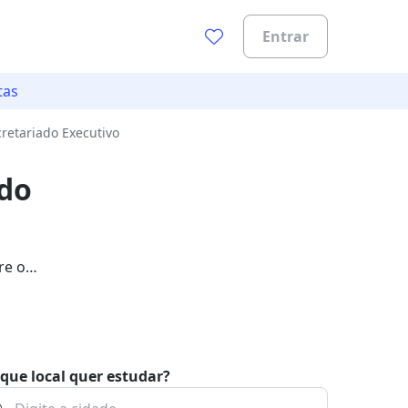
Entrar
tas
retariado Executivo
ado
re o
que local quer estudar?