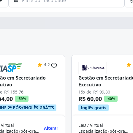
4.2
ão em Secretariado
Gestão em Secretariad
utivo
Executivo
de
R$ 155,76
15x de
R$ 99,80
64,00
R$ 60,00
-59%
-40%
HE 2ª PÓS+INGLÊS GRÁTIS
Inglês grátis
 Virtual
EaD / Virtual
Alterar
Especialização (pós-graduação)
Especialização (pós-graduação)