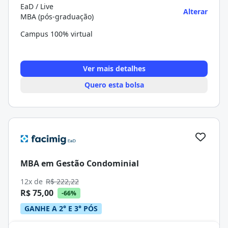
EaD / Live
Alterar
MBA (pós-graduação)
Campus 100% virtual
Ver mais detalhes
Quero esta bolsa
MBA em Gestão Condominial
12x de
R$ 222,22
R$ 75,00
-66%
GANHE A 2° E 3° PÓS