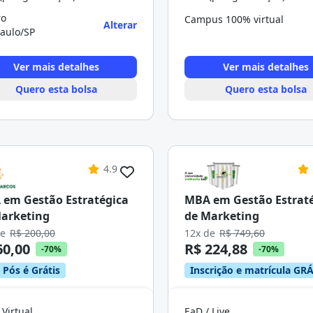
ro
Campus 100% virtual
Alterar
aulo/SP
Ver mais detalhes
Ver mais detalhes
Quero esta bolsa
Quero esta bolsa
4.9
em Gestão Estratégica
MBA em Gestão Estrat
arketing
de Marketing
de
R$ 200,00
12x de
R$ 749,60
60,00
R$ 224,88
-70%
-70%
 Pós é Grátis
Inscrição e matrícula GRÁ
 Virtual
EaD / Live