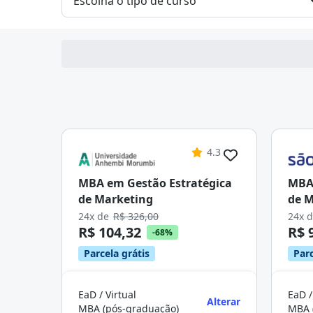
4.3
MBA em Gestão Estratégica
MBA 
de Marketing
de M
24x de
R$ 326,00
24x 
R$ 104,32
R$ 
-68%
Parcela grátis
Parc
EaD / Virtual
EaD /
Alterar
MBA (pós-graduação)
MBA 