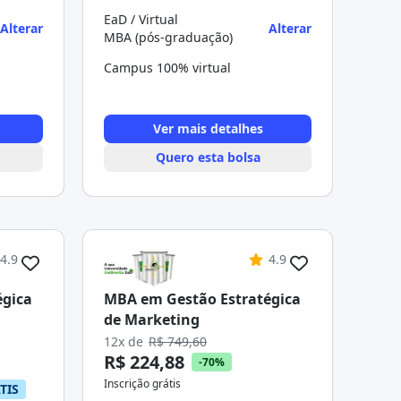
EaD / Virtual
Alterar
Alterar
MBA (pós-graduação)
Campus 100% virtual
Ver mais detalhes
Quero esta bolsa
4.9
4.9
égica
MBA em Gestão Estratégica
de Marketing
12x de
R$ 749,60
R$ 224,88
-70%
Inscrição grátis
TIS