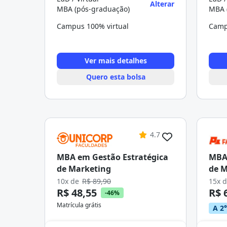
Alterar
MBA (pós-graduação)
MBA 
Campus 100% virtual
Camp
Ver mais detalhes
Quero esta bolsa
4.7
MBA em Gestão Estratégica
MBA 
de Marketing
de M
10x de
R$ 89,90
15x 
R$ 48,55
R$ 
-46%
Matrícula grátis
A 2°