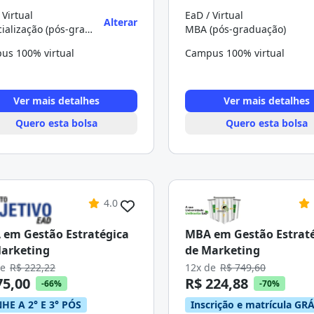
 Virtual
EaD / Virtual
Alterar
Especialização (pós-graduação)
MBA (pós-graduação)
us 100% virtual
Campus 100% virtual
Ver mais detalhes
Ver mais detalhes
Quero esta bolsa
Quero esta bolsa
4.0
em Gestão Estratégica
MBA em Gestão Estrat
arketing
de Marketing
de
R$ 222,22
12x de
R$ 749,60
75,00
R$ 224,88
-66%
-70%
HE A 2° E 3° PÓS
Inscrição e matrícula GRÁ