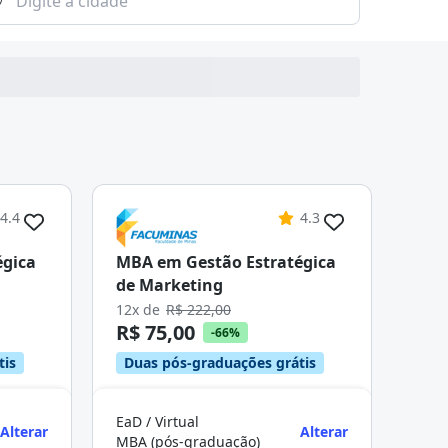
4.4
4.3
égica
MBA em Gestão Estratégica
de Marketing
12x de
R$ 222,00
R$ 75,00
-66%
tis
Duas pós-graduações grátis
EaD / Virtual
Alterar
Alterar
MBA (pós-graduação)