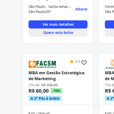
São Paulo - Santo Amaro Adolfo Pinheiro
Cent
Alterar
São Paulo/SP
São P
Ver mais detalhes
Quero esta bolsa
4.5
MBA em Gestão Estratégica
MBA 
de Marketing
de M
15x de
R$ 200,00
15x 
R$ 60,00
R$ 
-70%
A 2° Pós é Grátis
A 2°
EaD / Virtual
EaD /