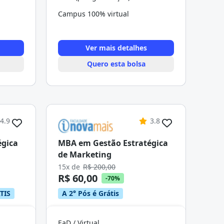
Campus 100% virtual
Ver mais detalhes
Quero esta bolsa
4.9
3.8
égica
MBA em Gestão Estratégica
de Marketing
15x de
R$ 200,00
R$ 60,00
-70%
TIS
A 2° Pós é Grátis
EaD / Virtual