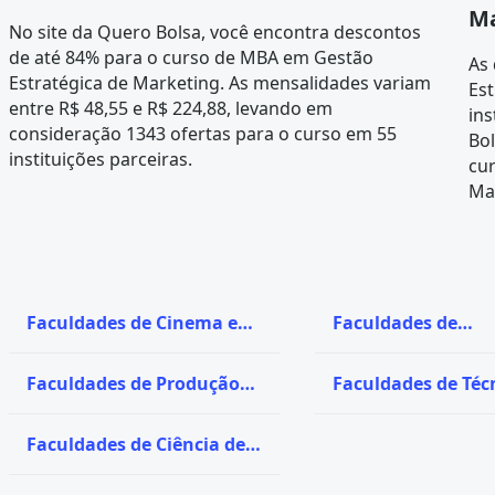
Ma
No site da Quero Bolsa, você encontra descontos
de até 84% para o curso de MBA em Gestão
As 
Estratégica de Marketing. As mensalidades variam
Es
entre R$ 48,55 e R$ 224,88, levando em
ins
consideração 1343 ofertas para o curso em 55
Bol
instituições parceiras.
cu
Mar
Faculdades de Cinema e
Faculdades de
Audiovisual
Secretariado Exec
Faculdades de Produção
Faculdades de Téc
Audiovisual
Informática
Faculdades de Ciência de
Dados