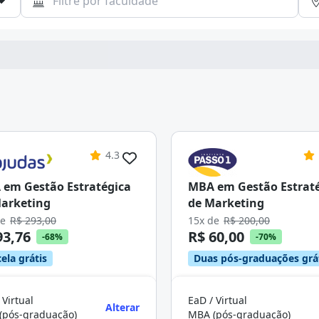
4.3
em Gestão Estratégica
MBA em Gestão Estrat
arketing
de Marketing
de
R$ 293,00
15x de
R$ 200,00
93,76
R$ 60,00
-68%
-70%
ela grátis
Duas pós-graduações grá
 Virtual
EaD / Virtual
Alterar
(pós-graduação)
MBA (pós-graduação)