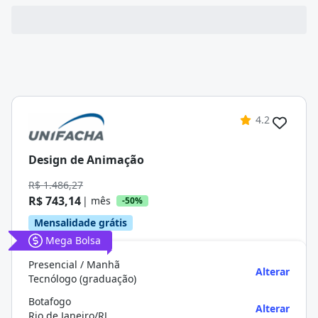
4.2
Design de Animação
R$ 1.486,27
R$ 743,14
| mês
-50%
Mensalidade grátis
Mega Bolsa
Presencial / Manhã
Alterar
Tecnólogo (graduação)
Botafogo
Alterar
Rio de Janeiro/RJ