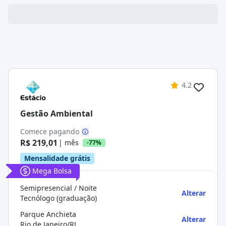
4.2
Gestão Ambiental
Comece pagando
R$ 219,01
| mês
-77%
Mensalidade grátis
Mega Bolsa
Semipresencial / Noite
Alterar
Tecnólogo (graduação)
Parque Anchieta
Alterar
Rio de Janeiro/RJ