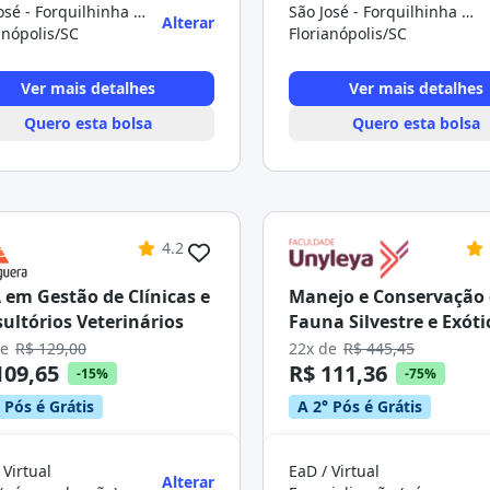
São José - Forquilhinha - Florianópolis
São José - Forquilhinha - Florianópolis
Alterar
anópolis/SC
Florianópolis/SC
Ver mais detalhes
Ver mais detalhes
Quero esta bolsa
Quero esta bolsa
4.2
em Gestão de Clínicas e
Manejo e Conservação
ultórios Veterinários
Fauna Silvestre e Exóti
de
R$ 129,00
22x de
R$ 445,45
109,65
R$ 111,36
-15%
-75%
 Pós é Grátis
A 2° Pós é Grátis
 Virtual
EaD / Virtual
Alterar