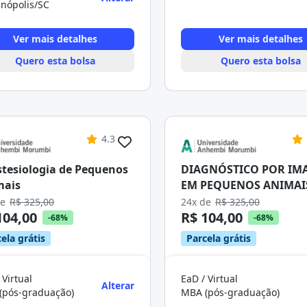
anópolis/SC
Ver mais detalhes
Ver mais detalhes
Quero esta bolsa
Quero esta bolsa
4.3
tesiologia de Pequenos
DIAGNÓSTICO POR IM
mais
EM PEQUENOS ANIMAI
de
R$ 325,00
24x de
R$ 325,00
104,00
R$ 104,00
-68%
-68%
ela grátis
Parcela grátis
 Virtual
EaD / Virtual
Alterar
(pós-graduação)
MBA (pós-graduação)