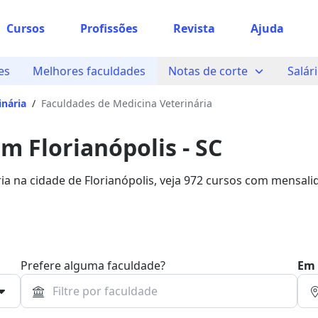
Cursos
Profissões
Revista
Ajuda
es
Melhores faculdades
Notas de corte
Salár
inária
/
Faculdades de Medicina Veterinária
m Florianópolis - SC
ia na cidade de Florianópolis, veja 972 cursos com mensal
lsa de estudo com 73% de desconto!
Prefere alguma faculdade?
Em 