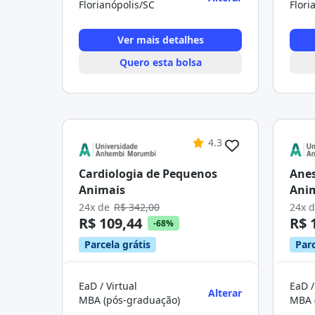
Florianópolis/SC
Flori
Ver mais detalhes
Quero esta bolsa
4.3
Cardiologia de Pequenos
Anes
Animais
Ani
24x de
R$ 342,00
24x 
R$ 109,44
R$ 
-68%
Parcela grátis
Parc
EaD / Virtual
EaD /
Alterar
MBA (pós-graduação)
MBA 