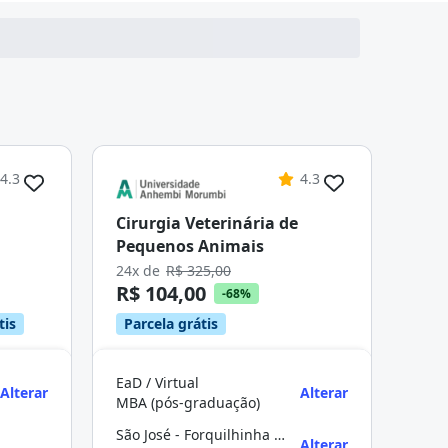
4.3
4.3
Cirurgia Veterinária de
Pequenos Animais
24x de
R$ 325,00
R$ 104,00
-68%
tis
Parcela grátis
EaD / Virtual
Alterar
Alterar
MBA (pós-graduação)
São José - Forquilhinha - Florianópolis
Alterar