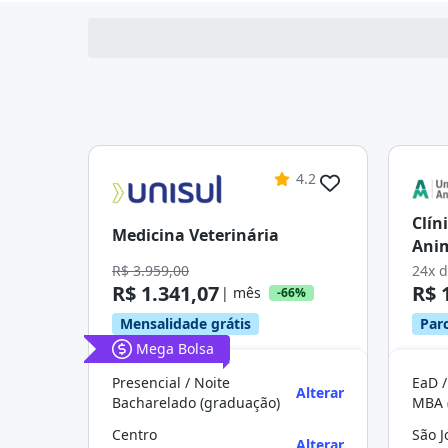
4.2
Clín
Medicina Veterinária
Ani
R$ 3.959,00
24x 
R$ 1.341,07
R$ 
| mês
-66%
Mensalidade grátis
Parc
Mega Bolsa
Presencial / Noite
EaD /
Alterar
Bacharelado (graduação)
MBA 
Centro
Alterar