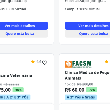
(pós-graduação)
Especialização (pós-graduação)
us 100% virtual
Campus 100% virtual
Ver mais detalhes
Ver mais detalhes
Quero esta bolsa
Quero esta bolsa
4.6
Clínica Médica de Peq
cina Veterinária
Animais
de
R$ 222,22
15x de
R$ 200,00
75,00
R$ 60,00
-66%
-70%
HE A 2° E 3° PÓS
A 2° Pós é Grátis