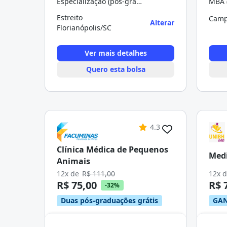
Especialização (pós-graduação)
MBA 
Estreito
Camp
Alterar
Florianópolis/SC
Ver mais detalhes
Quero esta bolsa
4.3
Clínica Médica de Pequenos
Medi
Animais
12x de
R$ 111,00
12x 
R$ 75,00
R$ 
-32%
Duas pós-graduações grátis
GAN