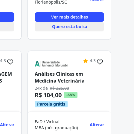
Florianópolis/SC
Ver mais detalhes
Quero esta bolsa
4.3
4.3
AGEM
Análises Clínicas em
S
Medicina Veterinária
24x de
R$ 325,00
R$ 104,00
-68%
Parcela grátis
EaD / Virtual
Alterar
Alterar
MBA (pós-graduação)