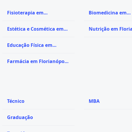
Fisioterapia em
Biomedicina em
Florianópolis - SC
Florianópolis - SC
Estética e Cosmética em
Nutrição em Flori
Florianópolis - SC
- SC
Educação Física em
Florianópolis - SC
Farmácia em Florianópolis
- SC
Técnico
MBA
Graduação