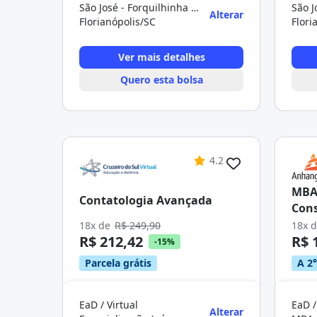
São José - Forquilhinha - Florianópolis
Alterar
Florianópolis/SC
Flori
Ver mais detalhes
Quero esta bolsa
4.2
MBA 
Contatologia Avançada
Cons
18x de
R$ 249,90
18x 
R$ 212,42
R$ 
-15%
Parcela grátis
A 2°
EaD / Virtual
EaD /
Alterar