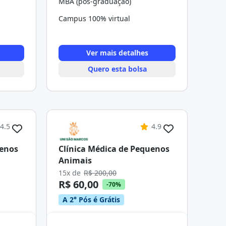
MBA (pós-graduação)
Campus 100% virtual
Ver mais detalhes
Quero esta bolsa
4.5
4.9
uenos
Clínica Médica de Pequenos
Animais
15x de
R$ 200,00
R$ 60,00
-70%
A 2° Pós é Grátis