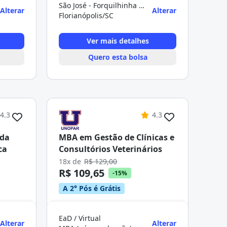
São José - Forquilhinha - Florianópolis
Alterar
Alterar
Florianópolis/SC
Ver mais detalhes
Quero esta bolsa
4.3
4.3
 da
MBA em Gestão de Clínicas e
ca
Consultórios Veterinários
18x de
R$ 129,00
R$ 109,65
-15%
A 2° Pós é Grátis
EaD / Virtual
Alterar
Alterar