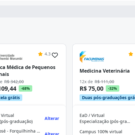
4.3
ica Médica de Pequenos
Medicina Veterinária
mais
de
R$ 342,00
12x de
R$ 111,00
109,44
R$ 75,00
-68%
-32%
ela grátis
Duas pós-graduações grá
 Virtual
EaD / Virtual
Alterar
(pós-graduação)
Especialização (pós-graduação)
São José - Forquilhinha - Florianópolis
Campus 100% virtual
Alterar