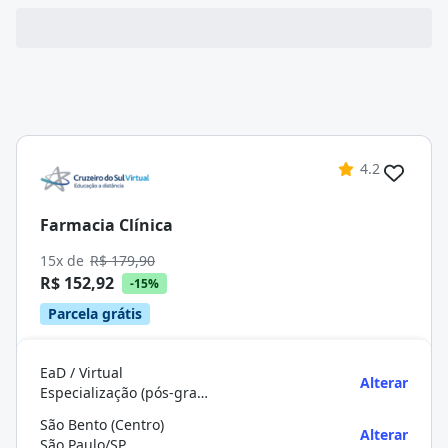
4.2
Farmacia Clínica
15x de
R$ 179,90
R$ 152,92
-15%
Parcela grátis
EaD / Virtual
Alterar
Especialização (pós-graduação)
São Bento (Centro)
Alterar
São Paulo/SP