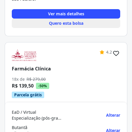
Ver mais detalhes
Quero esta bolsa
4.2
Farmácia Clínica
18x de
R$ 279,00
R$ 139,50
-50%
Parcela grátis
EaD / Virtual
Alterar
Especialização (pós-graduação)
Butantã
Alterar