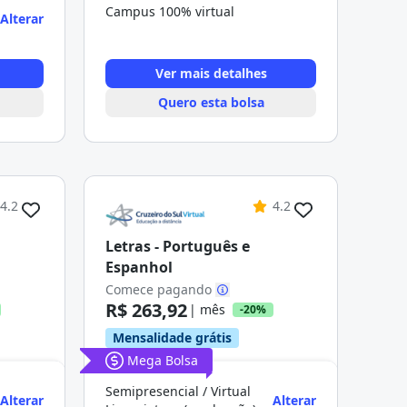
Campus 100% virtual
Alterar
Ver mais detalhes
Quero esta bolsa
4.2
4.2
Letras - Português e
Espanhol
Comece pagando
R$ 263,92
| mês
-20%
Mensalidade grátis
Mega Bolsa
Semipresencial / Virtual
Alterar
Alterar