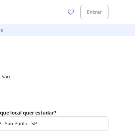
Entrar
as
m São
que local quer estudar?