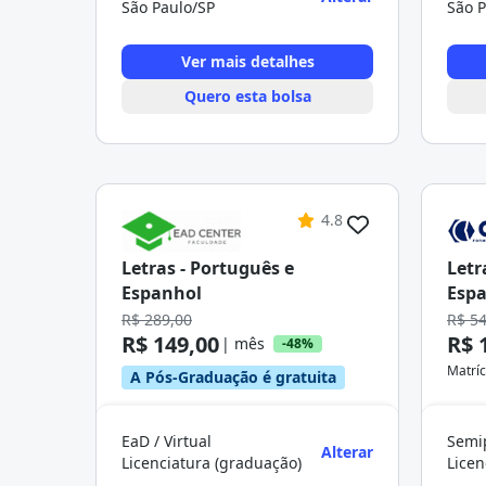
São Paulo/SP
São P
Ver mais detalhes
Quero esta bolsa
4.8
Letras - Português e
Letr
Espanhol
Esp
R$ 289,00
R$ 5
R$ 149,00
R$ 
| mês
-48%
Matríc
A Pós-Graduação é gratuita
EaD / Virtual
Semip
Alterar
Licenciatura (graduação)
Licen