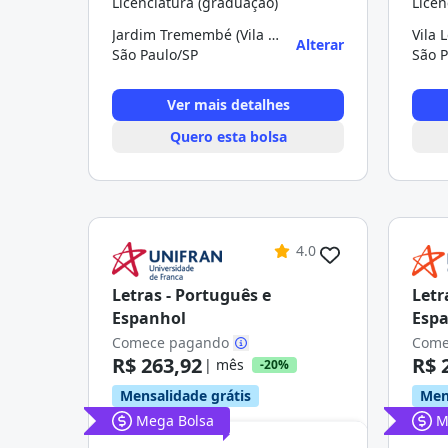
Licenciatura (graduação)
Licen
Jardim Tremembé (Vila Albertina)
Vila 
Alterar
São Paulo/SP
São P
Ver mais detalhes
Quero esta bolsa
4.0
Letras - Português e
Letr
Espanhol
Esp
Comece pagando
Come
R$ 263,92
R$ 
| mês
-20%
Mensalidade grátis
Men
Mega Bolsa
M