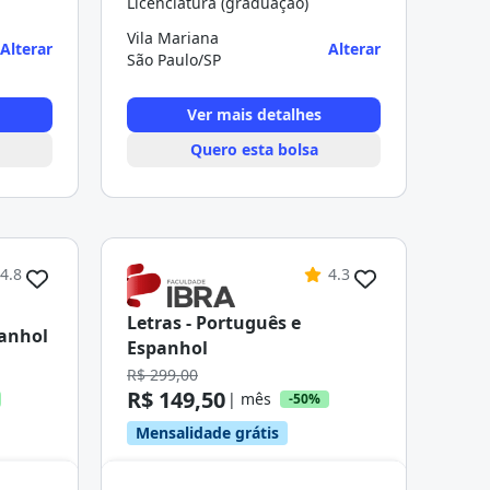
Licenciatura (graduação)
Vila Mariana
Alterar
Alterar
São Paulo/SP
Ver mais detalhes
Quero esta bolsa
4.8
4.3
Letras - Português e
panhol
Espanhol
R$ 299,00
R$ 149,50
| mês
-50%
Mensalidade grátis