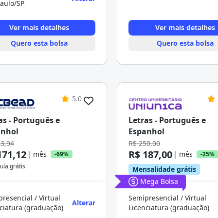
aulo/SP
Ver mais detalhes
Ver mais detalhes
Quero esta bolsa
Quero esta bolsa
5.0
as - Português e
Letras - Português e
anhol
Espanhol
43,94
R$ 250,00
171,12
R$ 187,00
| mês
| mês
-69%
-25%
ula grátis
Mensalidade grátis
Mega Bolsa
resencial / Virtual
Semipresencial / Virtual
Alterar
ciatura (graduação)
Licenciatura (graduação)