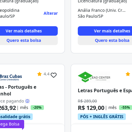
ciatura (graduação)
Licenciatura (graduação)
Leopoldina
Anália Franco (Univ. Cruzeiro do Sul)
Alterar
aulo/SP
São Paulo/SP
Ver mais detalhes
Ver mais detalhes
Quero esta bolsa
Quero esta bolsa
4.4
as - Português e
Letras Português e Es
anhol
ce pagando
R$ 289,00
263,92
R$ 129,00
| mês
| mês
-20%
-55%
salidade grátis
PÓS + INGLÊS GRÁTIS
ega Bolsa