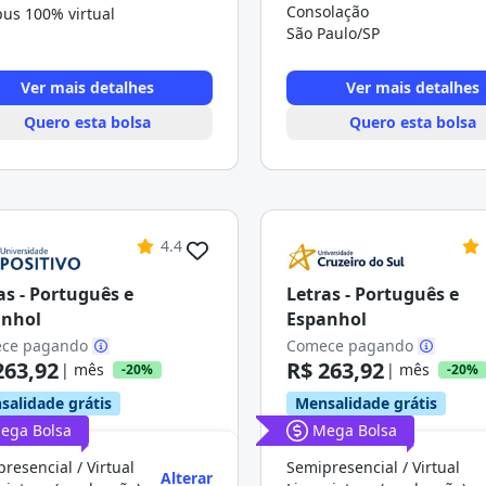
Consolação
us 100% virtual
São Paulo/SP
Ver mais detalhes
Ver mais detalhes
Quero esta bolsa
Quero esta bolsa
4.4
as - Português e
Letras - Português e
anhol
Espanhol
ce pagando
Comece pagando
263,92
R$ 263,92
| mês
| mês
-20%
-20%
salidade grátis
Mensalidade grátis
ega Bolsa
Mega Bolsa
resencial / Virtual
Semipresencial / Virtual
Alterar