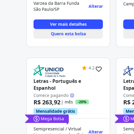
Varzea da Barra Funda
Camp
Alterar
São Paulo/SP
Ver mais detalhes
Quero esta bolsa
4.2
Letras - Português e
Letr
Espanhol
Esp
Comece pagando
Come
R$ 263,92
R$ 
| mês
-20%
Mensalidade grátis
Men
Mega Bolsa
M
Semipresencial / Virtual
Semip
Alterar