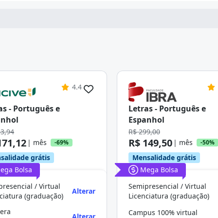
4.4
as - Português e
Letras - Português e
anhol
Espanhol
43,94
R$ 299,00
171,12
R$ 149,50
| mês
| mês
-69%
-50%
salidade grátis
Mensalidade grátis
ega Bolsa
Mega Bolsa
resencial / Virtual
Semipresencial / Virtual
Alterar
ciatura (graduação)
Licenciatura (graduação)
uera
Campus 100% virtual
Alterar