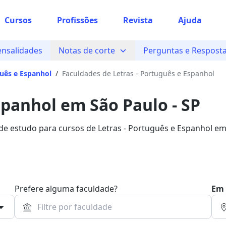
Cursos
Profissões
Revista
Ajuda
ensalidades
Notas de corte
Perguntas e Respost
guês e Espanhol
/
Faculdades de Letras - Português e Espanhol
spanhol em São Paulo - SP
 de estudo para cursos de Letras - Português e Espanhol e
ão na Quero Bolsa.
Prefere alguma faculdade?
Em 