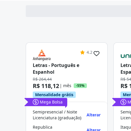
4.2
Letras - Português e
Letr
Espanhol
Esp
R$ 264,44
R$ 5
R$ 118,12
R$ 
| mês
-55%
Mensalidade grátis
Men
Mega Bolsa
M
Semipresencial / Noite
Semip
Alterar
Licenciatura (graduação)
Licen
Republica
Itaq
Alterar