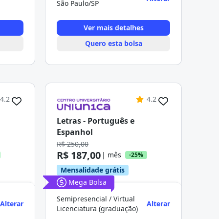
São Paulo/SP
Ver mais detalhes
Quero esta bolsa
4.2
4.2
Letras - Português e
Espanhol
R$ 250,00
R$ 187,00
| mês
-25%
Mensalidade grátis
Mega Bolsa
Semipresencial / Virtual
Alterar
Alterar
Licenciatura (graduação)