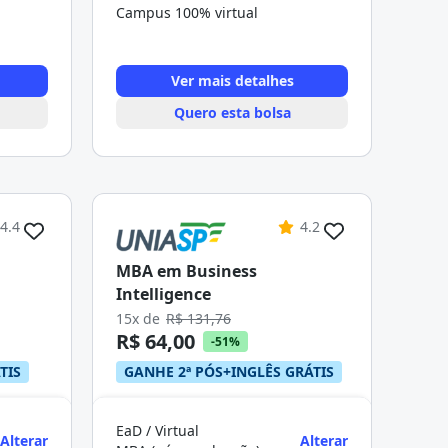
Campus 100% virtual
Ver mais detalhes
Quero esta bolsa
4.4
4.2
MBA em Business
Intelligence
15x de
R$ 131,76
R$ 64,00
-51%
TIS
GANHE 2ª PÓS+INGLÊS GRÁTIS
EaD / Virtual
Alterar
Alterar