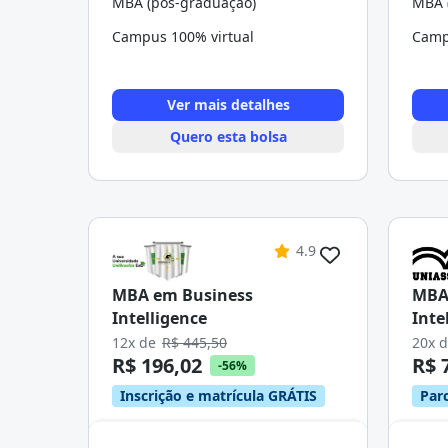
MBA (pós-graduação)
MBA 
Campus 100% virtual
Camp
Ver mais detalhes
Quero esta bolsa
4.9
MBA em Business
MBA
Intelligence
Inte
12x de
R$ 445,50
20x 
R$ 196,02
R$ 
-56%
Inscrição e matrícula GRÁTIS
Parc