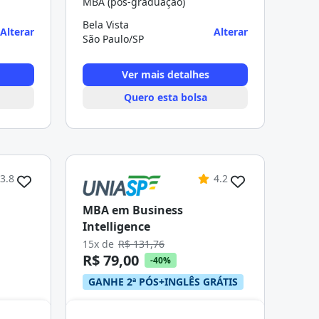
MBA (pós-graduação)
Bela Vista
Alterar
Alterar
São Paulo/SP
Ver mais detalhes
Quero esta bolsa
3.8
4.2
MBA em Business
Intelligence
15x de
R$ 131,76
R$ 79,00
-40%
GANHE 2ª PÓS+INGLÊS GRÁTIS