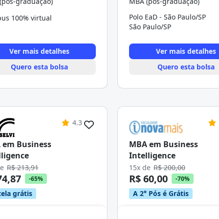
(pós-graduação)
MBA (pós-graduação)
Polo EaD - São Paulo/SP
us 100% virtual
São Paulo/SP
Ver mais detalhes
Ver mais detalhes
Quero esta bolsa
Quero esta bolsa
4.3
 em Business
MBA em Business
lligence
Intelligence
de
R$ 213,91
15x de
R$ 200,00
74,87
R$ 60,00
-65%
-70%
ela grátis
A 2° Pós é Grátis