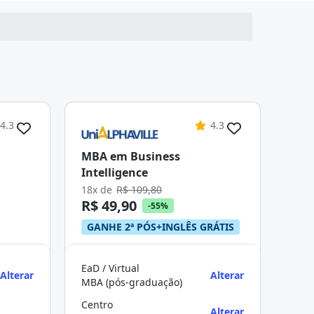
4.3
4.3
MBA em Business
Intelligence
18x de
R$ 109,80
R$ 49,90
-55%
GANHE 2ª PÓS+INGLÊS GRÁTIS
EaD / Virtual
Alterar
Alterar
MBA (pós-graduação)
Centro
Alterar