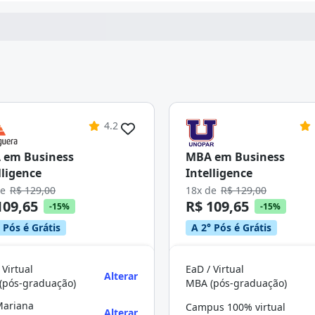
4.2
 em Business
MBA em Business
lligence
Intelligence
de
R$ 129,00
18x de
R$ 129,00
109,65
R$ 109,65
-15%
-15%
 Pós é Grátis
A 2° Pós é Grátis
 Virtual
EaD / Virtual
Alterar
(pós-graduação)
MBA (pós-graduação)
Mariana
Campus 100% virtual
Alterar