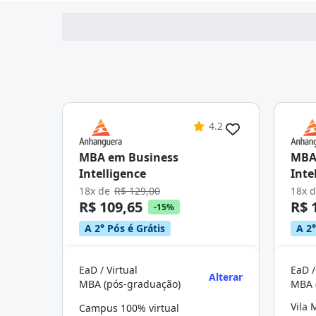
4.2
MBA em Business
MBA
Intelligence
Inte
18x de
R$ 129,00
18x 
R$ 109,65
R$ 
-15%
A 2° Pós é Grátis
A 2°
EaD / Virtual
EaD /
Alterar
MBA (pós-graduação)
MBA 
Vila 
Campus 100% virtual