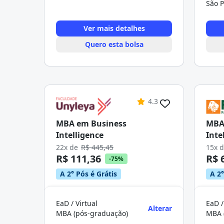
São P
Ver mais detalhes
Quero esta bolsa
4.3
MBA em Business
MBA
Intelligence
Inte
22x de
R$ 445,45
15x 
R$ 111,36
R$ 
-75%
A 2° Pós é Grátis
A 2°
EaD / Virtual
EaD /
Alterar
MBA (pós-graduação)
MBA 