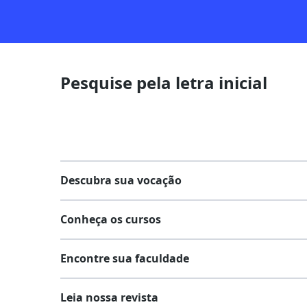
Pesquise pela letra inicial
Descubra sua vocação
Conheça os cursos
Teste vocacional
Encontre sua faculdade
Lista de profissões
Lista de cursos
Salários na sua região
Leia nossa revista
Cursos de graduação