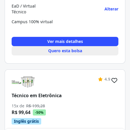
EaD / Virtual
Alterar
Técnico
Campus 100% virtual
Ver mais detalhes
Quero esta bolsa
4.9
Técnico em Eletrônica
15x de
R$ 199,28
R$ 99,64
-50%
Inglês grátis