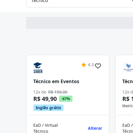
4.3
Técnico em Eventos
Técn
12x de
R$ 150,00
12x 
R$ 49,90
R$ 
-67%
Matríc
Inglês grátis
EaD / Virtual
EaD /
Alterar
Técnico
Técni