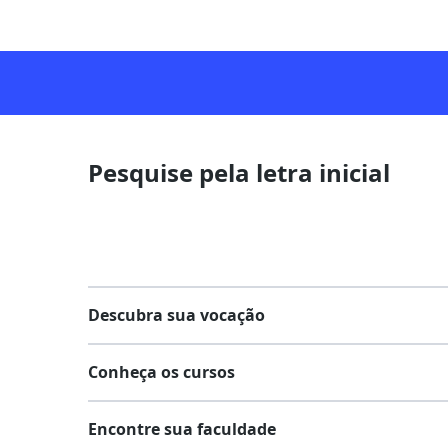
Pesquise pela letra inicial
Descubra sua vocação
Conheça os cursos
Teste vocacional
Encontre sua faculdade
Lista de profissões