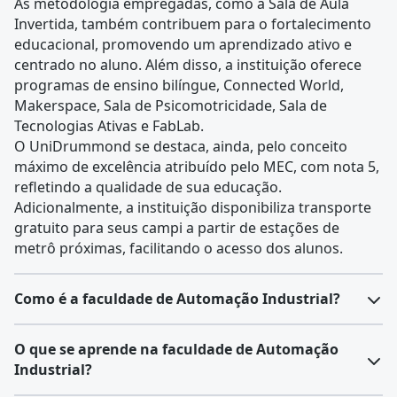
As metodologia empregadas, como a Sala de Aula
Invertida, também contribuem para o fortalecimento
educacional, promovendo um aprendizado ativo e
centrado no aluno. Além disso, a instituição oferece
programas de ensino bilíngue, Connected World,
Makerspace, Sala de Psicomotricidade, Sala de
Tecnologias Ativas e FabLab.
O UniDrummond se destaca, ainda, pelo conceito
máximo de excelência atribuído pelo MEC, com nota 5,
refletindo a qualidade de sua educação.
Adicionalmente, a instituição disponibiliza transporte
gratuito para seus campi a partir de estações de
metrô próximas, facilitando o acesso dos alunos.
Como é a faculdade de Automação Industrial?
O curso de Automação Industrial
prepara
O que se aprende na faculdade de Automação
profissionais para implementar e gerenciar
Industrial?
sistemas autônomos em processos industriais
.