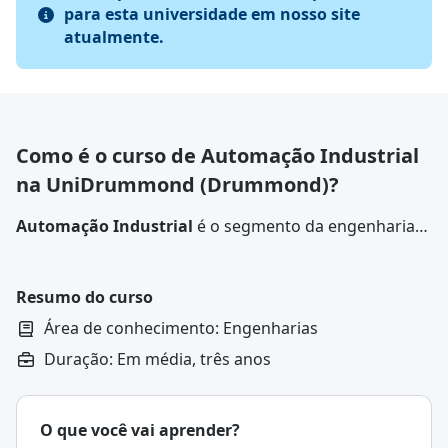
para esta universidade em nosso site
atualmente.
Como é o curso de Automação Industrial
na UniDrummond (Drummond)?
Automação Industrial
é o segmento da engenharia
responsável por implementar sistemas autônomos
em processos industrias
, com o objetivo de
aumentar a eficiência, a qualidade e a segurança
Resumo do curso
na linha de produção
.
Área de conhecimento: Engenharias
Duração: Em média, três anos
O que você vai aprender?