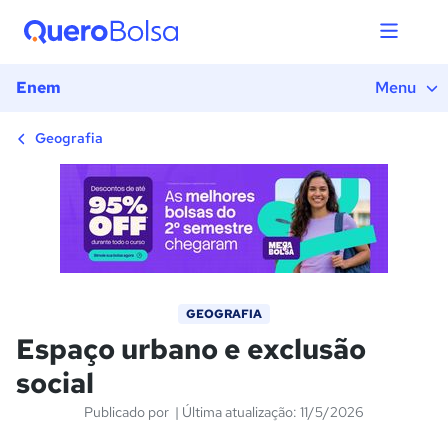
1) Introdução
2) A raiz da desigualdade e a exclusão social no
espaço urbano
Enem
Menu
3) A dinâmica da segregação socioespacial e a
periferização
Geografia
4) Gentrificação e a disputa territorial nas
metrópoles
5) Conclusão
6) Exercícios
GEOGRAFIA
Espaço urbano e exclusão
social
Publicado por
| Última atualização: 11/5/2026