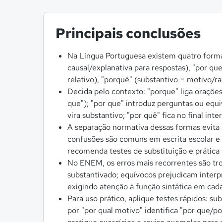
Principais conclusões
Na Língua Portuguesa existem quatro forma
causal/explanativa para respostas), "por 
relativo), "porquê" (substantivo = motivo/ra
Decida pelo contexto: "porque" liga orações 
que"); "por que" introduz perguntas ou equi
vira substantivo; "por quê" fica no final inte
A separação normativa dessas formas evita 
confusões são comuns em escrita escolar e p
recomenda testes de substituição e prática
No ENEM, os erros mais recorrentes são tro
substantivado; equívocos prejudicam interp
exigindo atenção à função sintática em cada 
Para uso prático, aplique testes rápidos: sub
por "por qual motivo" identifica "por que/por