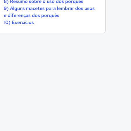
8) Resumo sobre o uso dos porquês
9) Alguns macetes para lembrar dos usos
e diferenças dos porquês
10) Exercícios