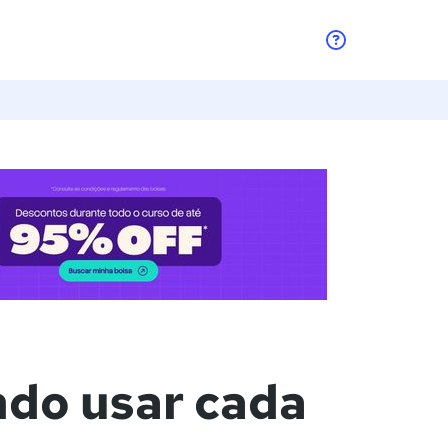
quês
ndo usar cada