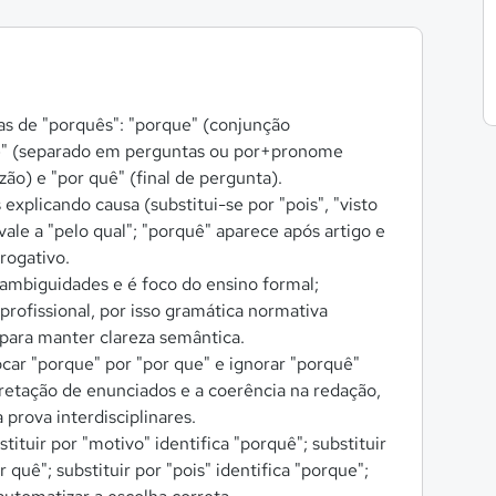
s de "porquês": "porque" (conjunção
que" (separado em perguntas ou por+pronome
zão) e "por quê" (final de pergunta).
explicando causa (substitui-se por "pois", "visto
vale a "pelo qual"; "porquê" aparece após artigo e
rrogativo.
ambiguidades e é foco do ensino formal;
rofissional, por isso gramática normativa
 para manter clareza semântica.
car "porque" por "por que" e ignorar "porquê"
retação de enunciados e a coerência na redação,
prova interdisciplinares.
stituir por "motivo" identifica "porquê"; substituir
 quê"; substituir por "pois" identifica "porque";