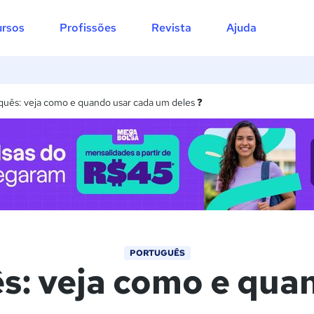
Introdução
rsos
Profissões
Revista
Ajuda
Porque
Por que
Porquê
Por quê
quês: veja como e quando usar cada um deles ❓
Dicas práticas para usar os porquês
Erros comuns no uso dos porquês
Resumo sobre o uso dos porquês
Alguns macetes para lembrar dos usos e diferenças dos por
 Exercícios
PORTUGUÊS
s: veja como e qua