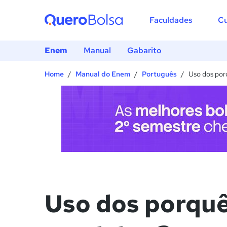
1) 
Faculdades
Cu
2) 
3) 
Enem
Manual
Gabarito
4) 
5) 
Home
Manual do Enem
Português
Uso dos por
6) 
7) 
8) 
9) 
10)
Uso dos porquê