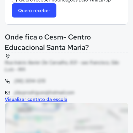
Quero receber
Onde fica o Cesm- Centro
Educacional Santa Maria?
Rua Inácio Xavier De Carvalho, 831 - sao francisco, São
Luís - MA
(98) 3014-1215
jdacprodrigues@hotmail.com
Visualizar contato da escola