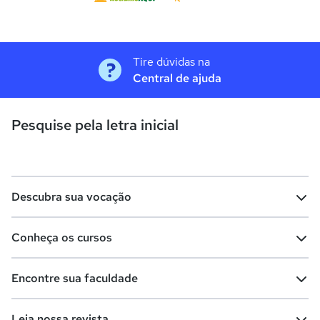
Tire dúvidas na
Central de ajuda
Pesquise pela letra inicial
Descubra sua vocação
Conheça os cursos
Teste vocacional
Lista de profissões
Encontre sua faculdade
Salários na sua região
Lista de cursos
Cursos de graduação
Leia nossa revista