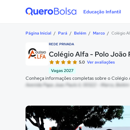
Educação Infantil
Quero Bolsa
Página Inicial
/
Pará
/
Belém
/
Marco
/
Colégio Al
REDE PRIVADA
Colégio Alfa - Polo João 
5.0
Ver avaliações
Vagas 2027
Conheça informações completas sobre o Colégio Al
Avenida Papa Joao Paulo Ii, 00322 - Marco, Belém
Galeria de imagem