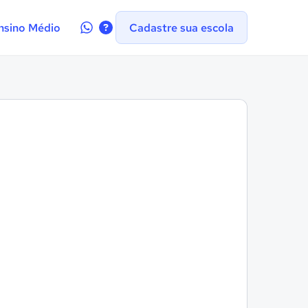
Contate-
nsino Médio
Cadastre sua escola
nos
no
WhatsApp