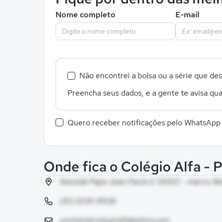
Nome completo
E-mail
Não encontrei a bolsa ou a série que de
Preencha seus dados, e a gente te avisa qua
Quero receber notificações pelo WhatsApp
Onde fica o Colégio Alfa - 
Avenida Papa Joao Paulo Ii, 00322 - marco, B
(91) 3226-8936
contato@colegioalfabelem.com