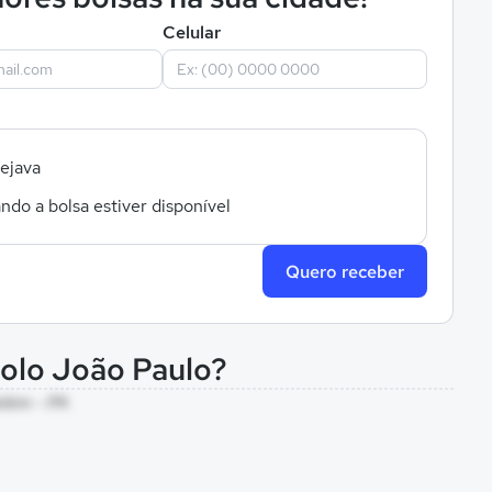
Celular
sejava
ndo a bolsa estiver disponível
Quero receber
Polo João Paulo?
elém - PA