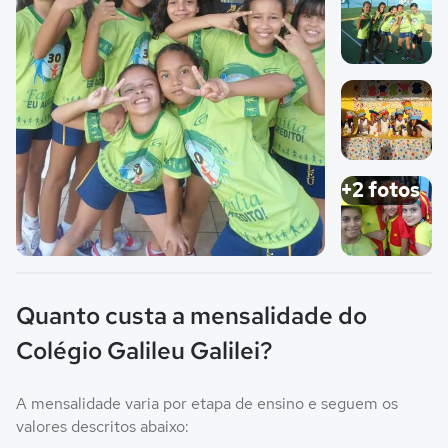
Imagem 2
Imagem 3
+2 fotos
Imagem principal da galeria
Imagem 4
Quanto custa a mensalidade do
Colégio Galileu Galilei?
A mensalidade varia por etapa de ensino e seguem os
valores descritos abaixo: