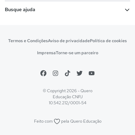
Escolas
Cursos gratuitos
Busque ajuda
Profissões
Pós-graduação
Notas de corte
Enem
Idiomas
Cursos técnicos
Manual do Enem
Sisu
Sobre o Quero Bolsa
Primeiros passos
Termos e Condições
Aviso de privacidade
Política de cookies
Escolas
Prouni
Fies
Reembolso e cancelamento
Financeiro e regras
Imprensa
Torne-se um parceiro
Pronatec
Sisutec
Atendimento e suporte
Matrícula e validação
Encceja
Vs Mais Estudo/Neora
Educa Brasil
© Copyright 2026 - Quero
Educação
CNPJ
10.542.212/0001-54
Feito com
pela
Quero Educação