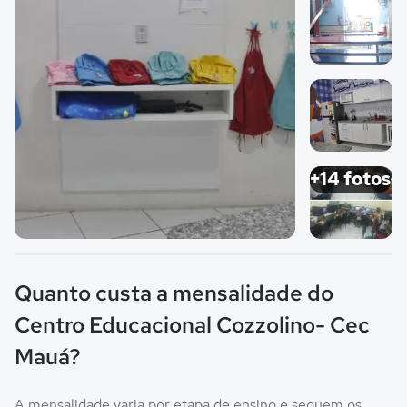
Imagem 1
Imagem 2
Imagem 3
+14 fotos
Imagem principal da galeria
Imagem 4
Quanto custa a mensalidade do
Centro Educacional Cozzolino- Cec
Mauá?
A mensalidade varia por etapa de ensino e seguem os