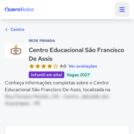
Quero Bolsa
Centro
REDE PRIVADA
Centro Educacional São Francisco
De Assis
4.0
Ver avaliações
Infantil em alta!
Vagas 2027
Conheça informações completas sobre o Centro
Educacional São Francisco De Assis, localizada na
Rua Floriano Peixoto, 235 - Centro, Jaboatão dos
Guararapes - PE