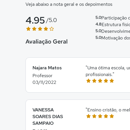
Veja abaixo a nota geral e os depoimentos
4.95
5.0
Participação
/5.0
4.8
Estrutura físi
5.0
Desenvolvime
5.0
Motivação do
Avaliação Geral
Najara Matos
"Uma ótima escola, u
profissionais."
Professor
03/11/2022
VANESSA
"Ensino cristão, o m
SOARES DIAS
SAMPAIO