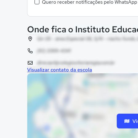
Quero receber notificações pelo WhatsApp
Onde fica o Instituto Educa
Qn 05 - área Especial 06, S/N - riacho fundo, 
(61) 3399-4341
direcao1@colegiovitoriaregia.com.br
Visualizar contato da escola
Vi