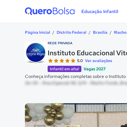
Educação Infantil
Quero Bolsa
Página Inicial
/
Distrito Federal
/
Brasília
/
Riacho
REDE PRIVADA
Instituto Educacional Vit
5.0
Ver avaliações
Infantil em alta!
Vagas 2027
Conheça informações completas sobre o Instituto E
Qn 05 - Área Especial 06, S/N - Riacho Fundo, Bras
Galeria de imagem