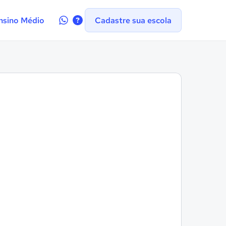
Contate-
nsino Médio
Cadastre sua escola
nos
no
WhatsApp