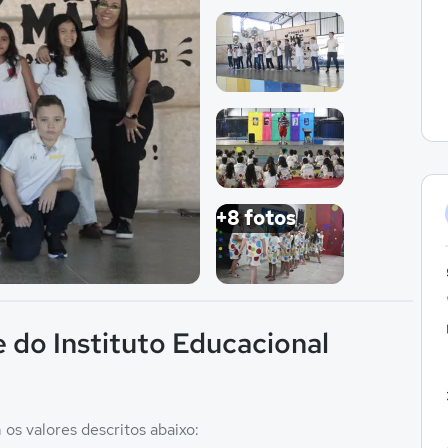
Imagem 1
Imagem 2
Imagem 3
+8 fotos
Imagem 4
 do Instituto Educacional
os valores descritos abaixo: