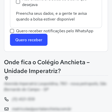
desejava
Preencha seus dados, e a gente te avisa
quando a bolsa estiver disponível
Quero receber notificações pelo WhatsApp
Quero receber
Onde fica o Colégio Anchieta –
Unidade Imperatriz?
Avenida Imperatriz Leopoldina, 780 - nova petropolis, São
Bernardo do Campo - SP
(11) 4121-1519
matriculas@portalanchieta.com.br