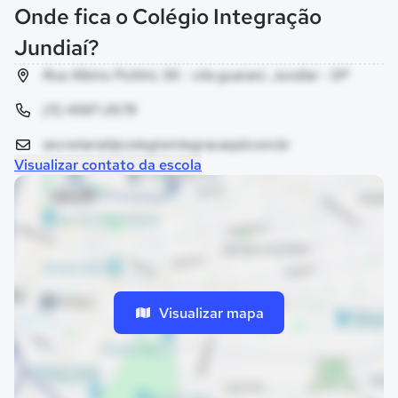
Onde fica o Colégio Integração
Jundiaí?
Rua Albino Puttini, 56 - vila guarani, Jundiaí - SP
(11) 4587-2678
secretaria1@colegiointegracaojd.com.br
Visualizar contato da escola
Visualizar mapa