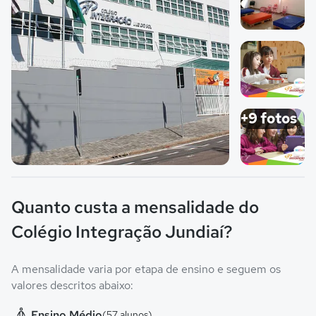
Imagem 2
Imagem 3
+9 fotos
Imagem principal da galeria
Imagem 4
Quanto custa a mensalidade do
Colégio Integração Jundiaí?
A mensalidade varia por etapa de ensino e seguem os
valores descritos abaixo:
Ensino Médio
(57 alunos)