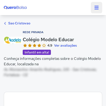
Quero Bolsa
Sao Cristovao
REDE PRIVADA
Colégio Modelo Educar
4.9
Ver avaliações
Infantil em alta!
Conheça informações completas sobre o Colégio Modelo
Educar, localizada na
Av. Monsenhor Amarílio Rodrigues, 335 - Sao Cristovao,
Fortaleza - CE