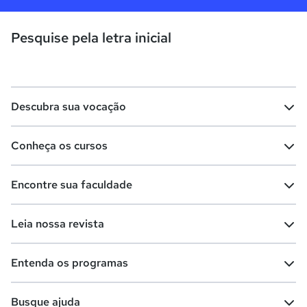
Pesquise pela letra inicial
Descubra sua vocação
Conheça os cursos
Teste vocacional
Lista de profissões
Encontre sua faculdade
Salários na sua região
Lista de cursos
Cursos de graduação
Leia nossa revista
Cursos de pós-graduação
Cursos livres
Lista de faculdades
Faculdades na sua cidade
Entenda os programas
Cursos técnicos
Cursos a distância (EaD)
Comunidade Quero
Vestibular e Enem
Dicas e curiosidades
Escolas
Cursos gratuitos
Busque ajuda