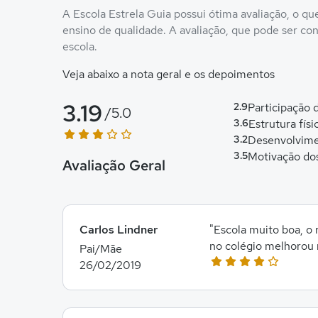
A Escola Estrela Guia possui ótima avaliação, o q
ensino de qualidade. A avaliação, que pode ser conf
escola.
Veja abaixo a nota geral e os depoimentos
3.19
2.9
Participação
/5.0
3.6
Estrutura físi
3.2
Desenvolvime
3.5
Motivação do
Avaliação Geral
Carlos Lindner
"Escola muito boa, o
no colégio melhorou 
Pai/Mãe
26/02/2019