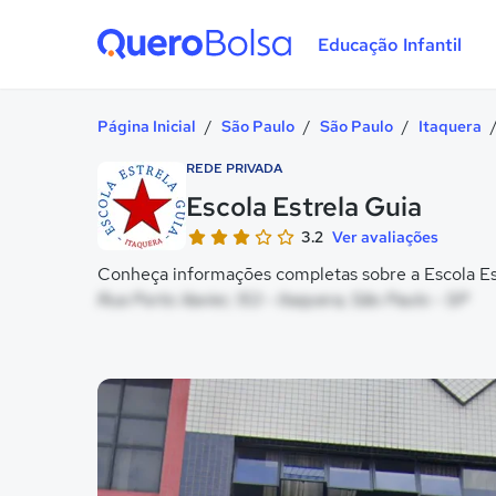
Educação Infantil
Quero Bolsa
Página Inicial
/
São Paulo
/
São Paulo
/
Itaquera
REDE PRIVADA
Escola Estrela Guia
3.2
Ver avaliações
Conheça informações completas sobre a Escola Est
Rua Porto Xavier, 153 - Itaquera, São Paulo - SP
Galeria de imagem