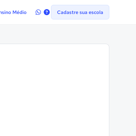
Contate-
nsino Médio
Cadastre sua escola
nos
no
WhatsApp