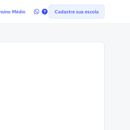
Contate-
nsino Médio
Cadastre sua escola
nos
no
WhatsApp