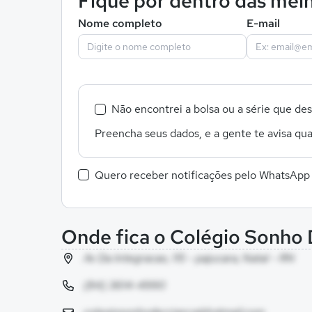
Fique por dentro das melh
Nome completo
E-mail
Não encontrei a bolsa ou a série que de
Preencha seus dados, e a gente te avisa qua
Quero receber notificações pelo WhatsApp
Onde fica o Colégio Sonho 
Av Da Integracao, 115 - pajucara, Natal - RN
(84) 3614-4990