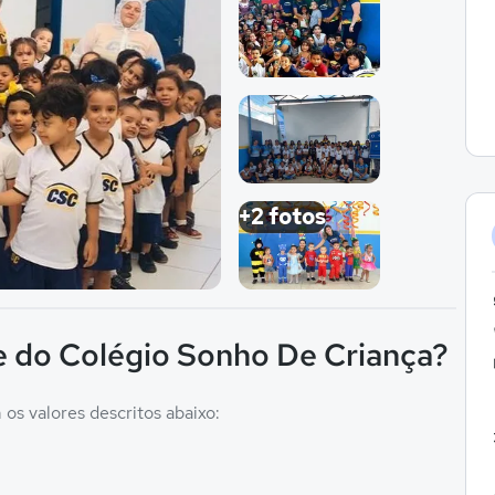
Imagem 1
Imagem 2
Imagem 3
+2 fotos
Imagem 4
e do Colégio Sonho De Criança?
os valores descritos abaixo: