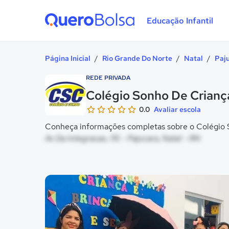
Educação Infantil
Quero Bolsa
Página Inicial
/
Rio Grande Do Norte
/
Natal
/
Paj
REDE PRIVADA
Colégio Sonho De Crianç
0.0
Avaliar escola
Conheça informações completas sobre o Colégio S
Av Da Integracao, 115 - Pajucara, Natal - RN
Galeria de imagem